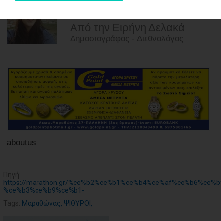
ΑΓΟΡΑΣ
30-04-2022
ΨΙΘΥΡΟΙ
Από την Ειρήνη Δελακά
Δημοσιογράφος - Διεθνολόγος
ΑΠΟΣΤΟΛΗ
ΑΡΘΡΩΝ
aboutus
Πηγή:
https://marathon.gr/%ce%b2%ce%b1%ce%b4%ce%af%ce%b6%ce%
%ce%b3%ce%b9%ce%b1-
Tags:
Μαραθώνας
,
ΨΙΘΥΡΟΙ
,