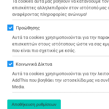
Τα cookies αυτά μας βοηθούν να κατανοούμε τον
ΚΗΠΟΣ
επισκέπτες αλληλεπιδρούν στον ιστότοπό μας 
ΥΓΕΙΑ
αναφέροντας πληροφορίες ανώνυμα!
LIFESTYLE
Προώθησης
ΤΑΞΙΔΙΑ
Αυτά τα cookies χρησιμοποιούνται για την παρ
επισκεπτών στους ιστότοπους ώστε να σας εμ
ΕΞΟΔΟΣ
που είναι πιο σχετικές με εσάς.
ΠΕΡΙΒΑΛΛΟΝ
Kοινωνικά Δίκτυα
«Βαδίζοντας για την Ειρήνη»:
ΚΑΤΟΙΚΙΔΙΟ
Αυτά τα cookies χρησιμοποιούνται για την λειτ
Πρωτομαγιά στον Τύμβο του
ΑΓΓΕΛΙΕΣ
AddThis που βοηθάει την ιστοσελίδα μας να συνδ
Μαραθώνα για καλό σκοπό
Media.
ΕΦΗΜΕΡΙΔΕΣ
Διαβάστηκε 4628 φορές
OΔΗΓΟΣ