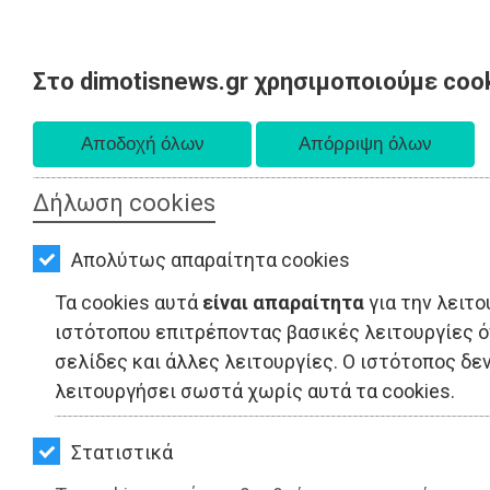
Στο dimotisnews.gr χρησιμοποιούμε coo
AΡΧΙΚΗ
Παρασκευή 07 Αυγούστου 2026
ΕΙΔΗΣΕΙΣ
Α. 6:33 πμ - Δ. 8:28 μμ
ΠΟΛΙΤΙΚΗ
Δήλωση cookies
ΤΟΠΙΚΗ
Απολύτως απαραίτητα cookies
ΑΥΤΟΔΙΟΙΚΗΣΗ
Τα cookies αυτά
είναι απαραίτητα
για την λειτο
ΟΙΚΟΝΟΜΙΑ
ιστότοπου επιτρέποντας βασικές λειτουργίες 
σελίδες και άλλες λειτουργίες. Ο ιστότοπος δεν
ΑΘΛΗΤΙΣΜΟΣ
λειτουργήσει σωστά χωρίς αυτά τα cookies.
ΠΟΛΙΤΙΣΜΟΣ
Στατιστικά
ΨΙΘΥΡΟΙ - Μαραθώνας
ΣΠΙΤΙ-