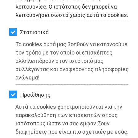
ΚΗΠΟΣ
λειτουργίες. Ο ιστότοπος δεν μπορεί να
λειτουργήσει σωστά χωρίς αυτά τα cookies.
ΥΓΕΙΑ
LIFESTYLE
Στατιστικά
Τα cookies αυτά μας βοηθούν να κατανοούμε
ΤΑΞΙΔΙΑ
τον τρόπο με τον οποίο οι επισκέπτες
ΕΞΟΔΟΣ
αλληλεπιδρούν στον ιστότοπό μας
συλλέγοντας και αναφέροντας πληροφορίες
ΠΕΡΙΒΑΛΛΟΝ
ανώνυμα!
ΚΑΤΟΙΚΙΔΙΟ
Προώθησης
ΑΓΓΕΛΙΕΣ
Αυτά τα cookies χρησιμοποιούνται για την
ΕΦΗΜΕΡΙΔΕΣ
παρακολούθηση των επισκεπτών στους
ιστότοπους ώστε να σας εμφανίζουν
OΔΗΓΟΣ
2022 ως Ευρωπαϊκό Έτος Νεολαίας
διαφημίσεις που είναι πιο σχετικές με εσάς.