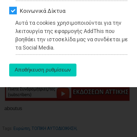
ΑΓΟΡΑΣ
Διαβάστηκε 1961 φορές
Kοινωνικά Δίκτυα
ΨΙΘΥΡΟΙ
Αυτά τα cookies χρησιμοποιούνται για την
27-05-2025
ΑΠΟΣΤΟΛΗ
Από τoν Νεκτάριο Καλαντζή
λειτουργία της εφαρμογής AddThis που
ΑΡΘΡΩΝ
Πρόεδρος Ευρωπαίων Νέων
βοηθάει την ιστοσελίδα μας να συνδέεται με
Αυτοδιοικητικών (ELL) και Πρόεδρος
τα Social Media.
Ένωσης Νέων Αυτοδιοικητικών Ελλάδος
(ΕΝΑ)
aboutus
Tags:
Ευρώπη
,
ΤΟΠΙΚΗ ΑΥΤΟΔΙΟΙΚΗΣΗ
,