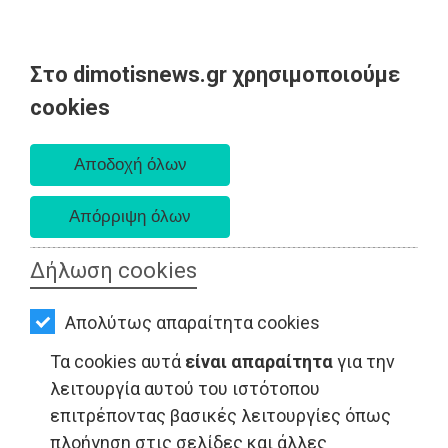
Στο dimotisnews.gr χρησιμοποιούμε
AΡΧΙΚΗ
cookies
Σάββατο 08 Αυγούστου 2026
ΕΙΔΗΣΕΙΣ
Α. 6:34 πμ - Δ. 8:26 μμ
ΠΟΛΙΤΙΚΗ
ΤΟΠΙΚΗ
ΑΥΤΟΔΙΟΙΚΗΣΗ
Δήλωση cookies
ΟΙΚΟΝΟΜΙΑ
Απολύτως απαραίτητα cookies
ΑΘΛΗΤΙΣΜΟΣ
Τα cookies αυτά
είναι απαραίτητα
για την
ΤΟΠΙΚΗ ΑΥΤΟΔΙΟΙΚΗΣΗ - Ευρώπη
ΠΟΛΙΤΙΣΜΟΣ
λειτουργία αυτού του ιστότοπου
επιτρέποντας βασικές λειτουργίες όπως
ΣΠΙΤΙ-
πλοήγηση στις σελίδες και άλλες