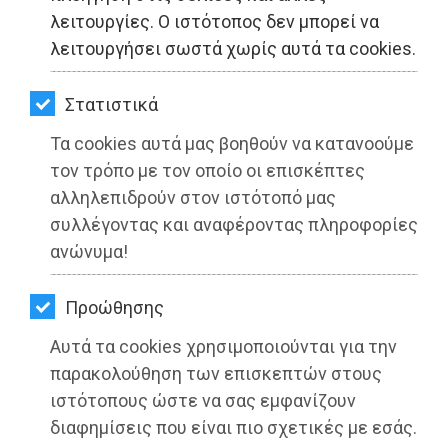
ΚΗΠΟΣ
λειτουργίες. Ο ιστότοπος δεν μπορεί να
λειτουργήσει σωστά χωρίς αυτά τα cookies.
ΥΓΕΙΑ
LIFESTYLE
Στατιστικά
Τα cookies αυτά μας βοηθούν να κατανοούμε
ΤΑΞΙΔΙΑ
τον τρόπο με τον οποίο οι επισκέπτες
ΕΞΟΔΟΣ
αλληλεπιδρούν στον ιστότοπό μας
συλλέγοντας και αναφέροντας πληροφορίες
ΑΝΑΣΣΑ: Η πολιτική συμπεριφορά
ΠΕΡΙΒΑΛΛΟΝ
ανώνυμα!
σας κ. Μαρκου κρίνεται δημοκρατικά
ΚΑΤΟΙΚΙΔΙΟ
«ανάρμοστη»
Προώθησης
ΑΓΓΕΛΙΕΣ
Διαβάστηκε 4300 φορές
Αυτά τα cookies χρησιμοποιούνται για την
ΕΦΗΜΕΡΙΔΕΣ
παρακολούθηση των επισκεπτών στους
ιστότοπους ώστε να σας εμφανίζουν
OΔΗΓΟΣ
διαφημίσεις που είναι πιο σχετικές με εσάς.