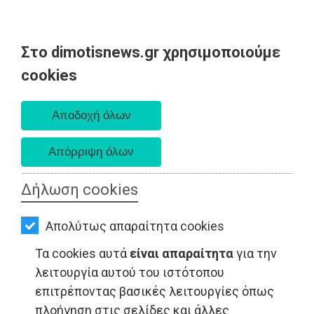
Στο dimotisnews.gr χρησιμοποιούμε
AΡΧΙΚΗ
cookies
Δευτέρα 10 Αυγούστου 2026
ΕΙΔΗΣΕΙΣ
Α. 6:36 πμ - Δ. 8:24 μμ
ΠΟΛΙΤΙΚΗ
ΤΟΠΙΚΗ
ΑΥΤΟΔΙΟΙΚΗΣΗ
Δήλωση cookies
ΟΙΚΟΝΟΜΙΑ
ΤΟΠΙΚΗ ΑΥΤΟΔΙΟΙΚΗΣΗ - Αρτέμιδα
Απολύτως απαραίτητα cookies
ΑΘΛΗΤΙΣΜΟΣ
Τα cookies αυτά
είναι απαραίτητα
για την
ΠΟΛΙΤΙΣΜΟΣ
λειτουργία αυτού του ιστότοπου
επιτρέποντας βασικές λειτουργίες όπως
ΣΠΙΤΙ-
πλοήγηση στις σελίδες και άλλες