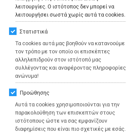
ΚΗΠΟΣ
λειτουργίες. Ο ιστότοπος δεν μπορεί να
λειτουργήσει σωστά χωρίς αυτά τα cookies.
ΥΓΕΙΑ
LIFESTYLE
Στατιστικά
Τα cookies αυτά μας βοηθούν να κατανοούμε
ΤΑΞΙΔΙΑ
τον τρόπο με τον οποίο οι επισκέπτες
ΕΞΟΔΟΣ
αλληλεπιδρούν στον ιστότοπό μας
συλλέγοντας και αναφέροντας πληροφορίες
ΠΕΡΙΒΑΛΛΟΝ
ανώνυμα!
ΚΑΤΟΙΚΙΔΙΟ
Προώθησης
ΑΓΓΕΛΙΕΣ
Αυτά τα cookies χρησιμοποιούνται για την
ΕΦΗΜΕΡΙΔΕΣ
παρακολούθηση των επισκεπτών στους
ιστότοπους ώστε να σας εμφανίζουν
OΔΗΓΟΣ
Ανεπαρκές το «επιτελικό» κράτος
διαφημίσεις που είναι πιο σχετικές με εσάς.