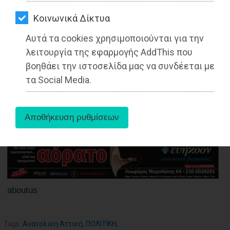
ΑΓΟΡΑΣ
Μητσοτάκη - Χωρίς ρεύμα για ώρες
περιοχές Ανατολικής Αττικής
Kοινωνικά Δίκτυα
ΨΙΘΥΡΟΙ
Αυτά τα cookies χρησιμοποιούνται για την
Διαβάστηκε 5622 φορές
ΑΠΟΣΤΟΛΗ
λειτουργία της εφαρμογής AddThis που
ΑΡΘΡΩΝ
βοηθάει την ιστοσελίδα μας να συνδέεται με
τα Social Media.
27-05-2025
Από τoν Λάζαρος Καραούλης
Ιδρυτικό μέλος ΚΙΝΑΛ-ΠΑΣΟΚ
aboutus
Tags:
Ανατολική Αττική
,
ΠΟΛΙΤΙΚΗ
,