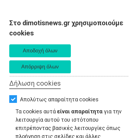
Στο dimotisnews.gr χρησιμοποιούμε
AΡΧΙΚΗ
cookies
Σάββατο 08 Αυγούστου 2026
ΕΙΔΗΣΕΙΣ
Α. 6:34 πμ - Δ. 8:26 μμ
ΠΟΛΙΤΙΚΗ
ΤΟΠΙΚΗ
ΑΥΤΟΔΙΟΙΚΗΣΗ
Δήλωση cookies
ΟΙΚΟΝΟΜΙΑ
Απολύτως απαραίτητα cookies
ΑΘΛΗΤΙΣΜΟΣ
Τα cookies αυτά
είναι απαραίτητα
για την
ΠΟΛΙΤΙΚΗ - Ανατολική Αττική
ΠΟΛΙΤΙΣΜΟΣ
λειτουργία αυτού του ιστότοπου
επιτρέποντας βασικές λειτουργίες όπως
ΣΠΙΤΙ-
πλοήγηση στις σελίδες και άλλες