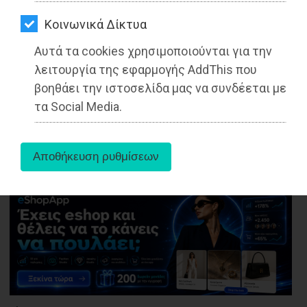
ΑΓΟΡΑΣ
δυστυχώς, είναι ένας δήμαρχος
ανάξιος του τίτλου που φέρει»
Kοινωνικά Δίκτυα
ΨΙΘΥΡΟΙ
Αυτά τα cookies χρησιμοποιούνται για την
Διαβάστηκε 5552 φορές
ΑΠΟΣΤΟΛΗ
λειτουργία της εφαρμογής AddThis που
ΑΡΘΡΩΝ
βοηθάει την ιστοσελίδα μας να συνδέεται με
τα Social Media.
03-12-2021
Από τo Dimotisnews