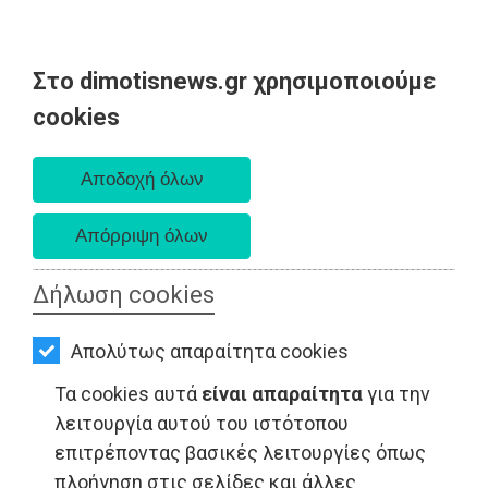
Στο dimotisnews.gr χρησιμοποιούμε
AΡΧΙΚΗ
cookies
Παρασκευή 07 Αυγούστου 2026
ΕΙΔΗΣΕΙΣ
Α. 6:33 πμ - Δ. 8:28 μμ
ΠΟΛΙΤΙΚΗ
ΤΟΠΙΚΗ
ΑΥΤΟΔΙΟΙΚΗΣΗ
Δήλωση cookies
ΤΟΠΙΚΗ ΑΥΤΟΔΙΟΙΚΗΣΗ - Παιανία
ΟΙΚΟΝΟΜΙΑ
Απολύτως απαραίτητα cookies
ΑΘΛΗΤΙΣΜΟΣ
Τα cookies αυτά
είναι απαραίτητα
για την
ΠΟΛΙΤΙΣΜΟΣ
λειτουργία αυτού του ιστότοπου
επιτρέποντας βασικές λειτουργίες όπως
ΣΠΙΤΙ-
πλοήγηση στις σελίδες και άλλες