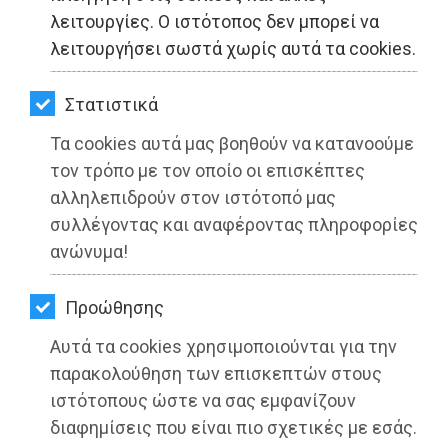
ΚΗΠΟΣ
λειτουργίες. Ο ιστότοπος δεν μπορεί να
λειτουργήσει σωστά χωρίς αυτά τα cookies.
ΥΓΕΙΑ
LIFESTYLE
Στατιστικά
Τα cookies αυτά μας βοηθούν να κατανοούμε
ΤΑΞΙΔΙΑ
τον τρόπο με τον οποίο οι επισκέπτες
ΕΞΟΔΟΣ
αλληλεπιδρούν στον ιστότοπό μας
συλλέγοντας και αναφέροντας πληροφορίες
ΠΕΡΙΒΑΛΛΟΝ
ανώνυμα!
ΚΑΤΟΙΚΙΔΙΟ
Προώθησης
ΑΓΓΕΛΙΕΣ
Αυτά τα cookies χρησιμοποιούνται για την
ΕΦΗΜΕΡΙΔΕΣ
παρακολούθηση των επισκεπτών στους
Ανοιχτή Επιστολή του Σπύρου
ιστότοπους ώστε να σας εμφανίζουν
OΔΗΓΟΣ
Στάμου: «Ο Ισίδωρος Μάδης,
διαφημίσεις που είναι πιο σχετικές με εσάς.