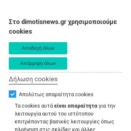
Στο dimotisnews.gr χρησιμοποιούμε
AΡΧΙΚΗ
cookies
Πέμπτη 06 Αυγούστου 2026
ΕΙΔΗΣΕΙΣ
Α. 6:33 πμ - Δ. 8:29 μμ
ΠΟΛΙΤΙΚΗ
ΤΟΠΙΚΗ
ΑΥΤΟΔΙΟΙΚΗΣΗ
Δήλωση cookies
LIFESTYLE - Μαραθώνας
ΟΙΚΟΝΟΜΙΑ
Απολύτως απαραίτητα cookies
ΑΘΛΗΤΙΣΜΟΣ
Τα cookies αυτά
είναι απαραίτητα
για την
ΠΟΛΙΤΙΣΜΟΣ
λειτουργία αυτού του ιστότοπου
επιτρέποντας βασικές λειτουργίες όπως
ΣΠΙΤΙ-
πλοήγηση στις σελίδες και άλλες