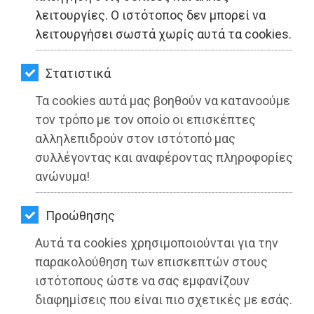
ΚΗΠΟΣ
λειτουργίες. Ο ιστότοπος δεν μπορεί να
λειτουργήσει σωστά χωρίς αυτά τα cookies.
ΥΓΕΙΑ
LIFESTYLE
Στατιστικά
Τα cookies αυτά μας βοηθούν να κατανοούμε
Αυθεντικός Μαραθώνιος Αθήνας
ΤΑΞΙΔΙΑ
τον τρόπο με τον οποίο οι επισκέπτες
2022: Ομαδική έγγραφή του Συλλόγου
ΕΞΟΔΟΣ
αλληλεπιδρούν στον ιστότοπό μας
Α.Π.Σ. Τελμησσός
συλλέγοντας και αναφέροντας πληροφορίες
ΠΕΡΙΒΑΛΛΟΝ
ανώνυμα!
Διαβάστηκε 3670 φορές
ΚΑΤΟΙΚΙΔΙΟ
Προώθησης
ΑΓΓΕΛΙΕΣ
Αυτά τα cookies χρησιμοποιούνται για την
10-06-2022
ΕΦΗΜΕΡΙΔΕΣ
παρακολούθηση των επισκεπτών στους
Από τo Dimotisnews
ιστότοπους ώστε να σας εμφανίζουν
OΔΗΓΟΣ
διαφημίσεις που είναι πιο σχετικές με εσάς.