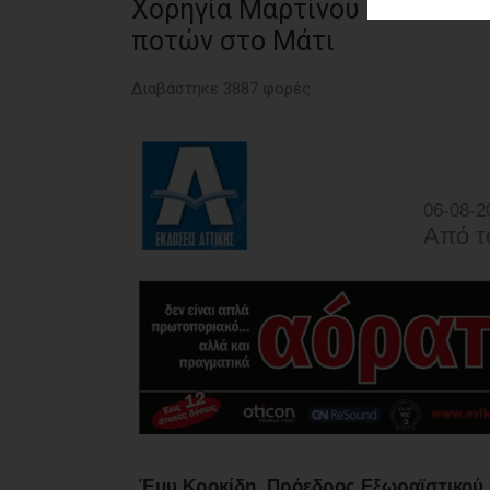
ΑΓΟΡΑΣ
Χορηγία Μαρτίνου στον Νέο 
ποτών στο Μάτι
ΨΙΘΥΡΟΙ
Διαβάστηκε 3887 φορές
ΑΠΟΣΤΟΛΗ
ΑΡΘΡΩΝ
06-08-2
Από τ
Έμυ Κροκίδη, Πρόεδρος Εξωραϊστικού