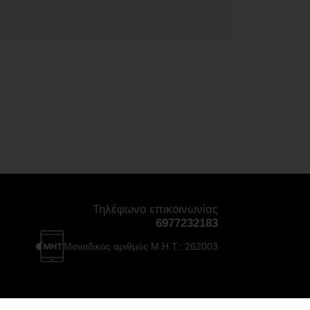
Τηλέφωνο επικοινωνίας
6977232183
Μοναδικός αριθμός Μ.Η.Τ.: 262003