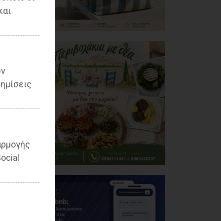
και
ων
ημίσεις
αρμογής
ocial