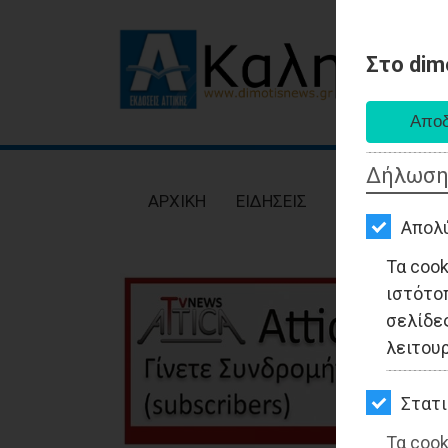
Στο dim
AΡΧΙΚΗ
ΕΙΔΗΣΕΙΣ
Δήλωση
ΠΟΛΙΤΙΚΗ
AΡΧΙΚΗ
ΕΙΔΗΣΕΙΣ
ΠΟΛΙΤΙΚΗ
ΤΟΠΙΚΗ
Απολ
ΑΥΤΟΔΙΟΙΚΗΣΗ
Τα coo
ιστότο
ΟΙΚΟΝΟΜΙΑ
σελίδες
ΑΘΛΗΤΙΣΜΟΣ
λειτου
ΠΟΛΙΤΙΣΜΟΣ
Στατι
ΣΠΙΤΙ-
Τα cook