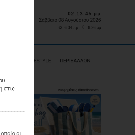
02:13:46 μμ
Σάββατο 08 Αυγούστου 2026
☼
☾
6:34 πμ -
8:26 μμ
ΥΓΕΙΑ
LIFESTYLE
ΠΕΡΙΒΑΛΛΟΝ
ου
η στις
 οποίο οι