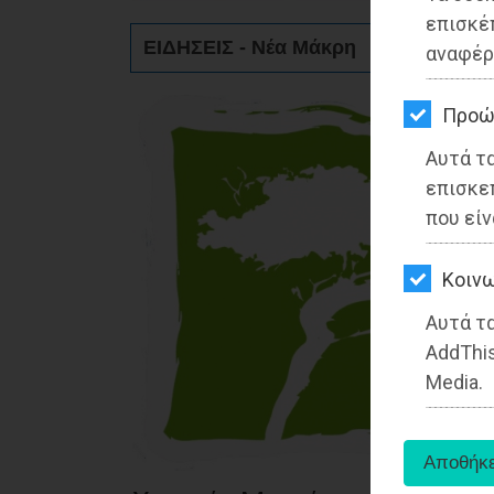
ΚΗΠΟΣ
επισκέ
ΕΙΔΗΣΕΙΣ - Νέα Μάκρη
αναφέρ
ΥΓΕΙΑ
LIFESTYLE
Προώ
Αυτά τ
ΤΑΞΙΔΙΑ
επισκε
ΕΞΟΔΟΣ
που είν
ΠΕΡΙΒΑΛΛΟΝ
Kοινω
ΚΑΤΟΙΚΙΔΙΟ
Αυτά τα
AddThis
ΑΓΓΕΛΙΕΣ
Media.
ΕΦΗΜΕΡΙΔΕΣ
OΔΗΓΟΣ