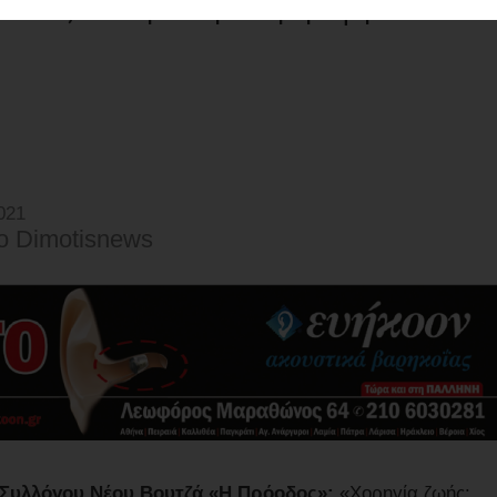
Βουτζά - Συγκέντρωση τροφίμων και
021
o Dimotisnews
 Συλλόγου Νέου Βουτζά «Η Πρόοδος»:
«Χορηγία ζωής: