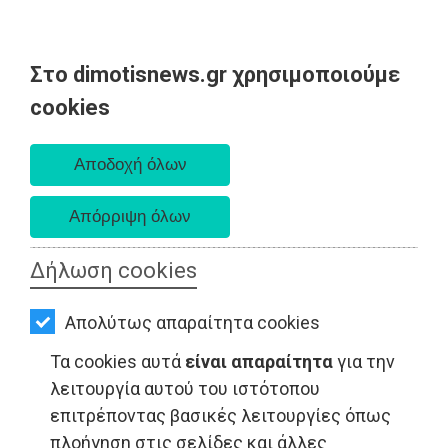
Στο dimotisnews.gr χρησιμοποιούμε
AΡΧΙΚΗ
cookies
Πέμπτη 06 Αυγούστου 2026
ΕΙΔΗΣΕΙΣ
Α. 6:33 πμ - Δ. 8:29 μμ
ΠΟΛΙΤΙΚΗ
ΤΟΠΙΚΗ
ΑΥΤΟΔΙΟΙΚΗΣΗ
Δήλωση cookies
ΟΙΚΟΝΟΜΙΑ
Απολύτως απαραίτητα cookies
ΑΘΛΗΤΙΣΜΟΣ
ΤΟΠΙΚΗ ΑΥΤΟΔΙΟΙΚΗΣΗ - Ραφήνα
Τα cookies αυτά
είναι απαραίτητα
για την
ΠΟΛΙΤΙΣΜΟΣ
λειτουργία αυτού του ιστότοπου
επιτρέποντας βασικές λειτουργίες όπως
ΣΠΙΤΙ-
πλοήγηση στις σελίδες και άλλες