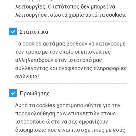
ΚΗΠΟΣ
λειτουργίες. Ο ιστότοπος δεν μπορεί να
λειτουργήσει σωστά χωρίς αυτά τα cookies.
ΥΓΕΙΑ
LIFESTYLE
Στατιστικά
Τα cookies αυτά μας βοηθούν να κατανοούμε
ΤΑΞΙΔΙΑ
τον τρόπο με τον οποίο οι επισκέπτες
ΕΞΟΔΟΣ
αλληλεπιδρούν στον ιστότοπό μας
συλλέγοντας και αναφέροντας πληροφορίες
Διακοπή υδροδότησης την Τετάρτη 6
ΠΕΡΙΒΑΛΛΟΝ
ανώνυμα!
Οκτωβρίου στη Ραφήνα
ΚΑΤΟΙΚΙΔΙΟ
Διαβάστηκε 3550 φορές
Προώθησης
ΑΓΓΕΛΙΕΣ
Αυτά τα cookies χρησιμοποιούνται για την
ΕΦΗΜΕΡΙΔΕΣ
παρακολούθηση των επισκεπτών στους
ιστότοπους ώστε να σας εμφανίζουν
26-05-2025
OΔΗΓΟΣ
διαφημίσεις που είναι πιο σχετικές με εσάς.
Από τo Dimotisnews