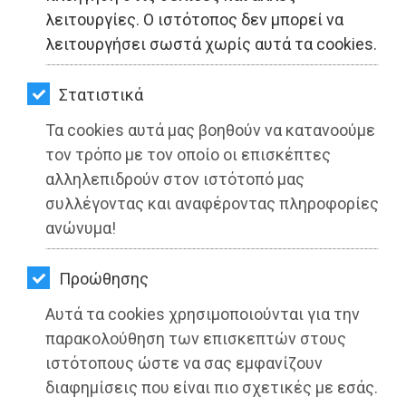
ΚΗΠΟΣ
λειτουργίες. Ο ιστότοπος δεν μπορεί να
λειτουργήσει σωστά χωρίς αυτά τα cookies.
ΥΓΕΙΑ
LIFESTYLE
Στατιστικά
Τα cookies αυτά μας βοηθούν να κατανοούμε
ΤΑΞΙΔΙΑ
τον τρόπο με τον οποίο οι επισκέπτες
ΕΞΟΔΟΣ
αλληλεπιδρούν στον ιστότοπό μας
συλλέγοντας και αναφέροντας πληροφορίες
Δημαιρεσίες την Κυριακή 9
ΠΕΡΙΒΑΛΛΟΝ
ανώνυμα!
Ιανουαρίου στην Περιφέρεια Αττικής
ΚΑΤΟΙΚΙΔΙΟ
Προώθησης
Διαβάστηκε 3529 φορές
ΑΓΓΕΛΙΕΣ
Αυτά τα cookies χρησιμοποιούνται για την
ΕΦΗΜΕΡΙΔΕΣ
παρακολούθηση των επισκεπτών στους
ιστότοπους ώστε να σας εμφανίζουν
OΔΗΓΟΣ
07-01-2022
διαφημίσεις που είναι πιο σχετικές με εσάς.
Από τo Dimotisnews