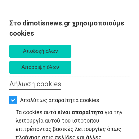
Στο dimotisnews.gr χρησιμοποιούμε
AΡΧΙΚΗ
cookies
Παρασκευή 07 Αυγούστου 2026
ΕΙΔΗΣΕΙΣ
Α. 6:33 πμ - Δ. 8:28 μμ
ΠΟΛΙΤΙΚΗ
ΤΟΠΙΚΗ
ΑΥΤΟΔΙΟΙΚΗΣΗ
Δήλωση cookies
ΟΙΚΟΝΟΜΙΑ
ΤΟΠΙΚΗ ΑΥΤΟΔΙΟΙΚΗΣΗ - Αττική
Απολύτως απαραίτητα cookies
ΑΘΛΗΤΙΣΜΟΣ
Τα cookies αυτά
είναι απαραίτητα
για την
ΠΟΛΙΤΙΣΜΟΣ
λειτουργία αυτού του ιστότοπου
επιτρέποντας βασικές λειτουργίες όπως
ΣΠΙΤΙ-
πλοήγηση στις σελίδες και άλλες