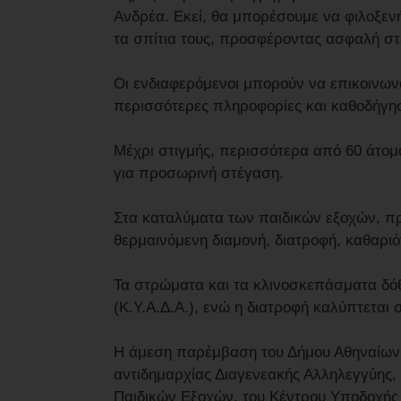
Ανδρέα. Εκεί, θα μπορέσουμε να φιλοξε
τα σπίτια τους, προσφέροντας ασφαλή στέ
Οι ενδιαφερόμενοι μπορούν να επικοινων
περισσότερες πληροφορίες και καθοδήγη
Μέχρι στιγμής, περισσότερα από 60 άτομα
για προσωρινή στέγαση.
Στα καταλύματα των παιδικών εξοχών, π
θερμαινόμενη διαμονή, διατροφή, καθαριό
Τα στρώματα και τα κλινοσκεπάσματα δό
(Κ.Υ.Α.Δ.Α.), ενώ η διατροφή καλύπτεται
Η άμεση παρέμβαση του Δήμου Αθηναίων 
αντιδημαρχίας Διαγενεακής Αλληλεγγύης,
Παιδικών Εξοχών, του Κέντρου Υποδοχής 