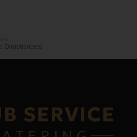
025
o Dimotisnews