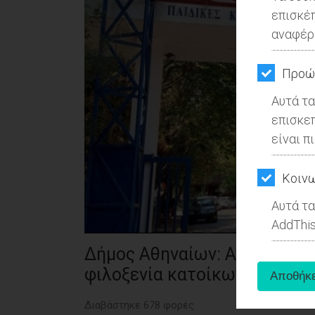
ΚΗΠΟΣ
επισκέ
αναφέρ
ΥΓΕΙΑ
LIFESTYLE
Προώ
Αυτά τα
ΤΑΞΙΔΙΑ
επισκε
ΕΞΟΔΟΣ
είναι π
ΠΕΡΙΒΑΛΛΟΝ
Kοινω
ΚΑΤΟΙΚΙΔΙΟ
Αυτά τα
AddThis
ΑΓΓΕΛΙΕΣ
Δήμος Αθηναίων: Ανοίγουν ο
ΕΦΗΜΕΡΙΔΕΣ
φιλοξενία κατοίκων των Κυ
OΔΗΓΟΣ
Διαβάστηκε 678 φορές