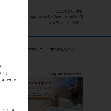
01:00:44 πμ
Παρασκευή 07 Αυγούστου 2026
☼
☾
6:33 πμ -
8:28 μμ
ΥΓΕΙΑ
LIFESTYLE
ΠΕΡΙΒΑΛΛΟΝ
υ
στις
τουργήσει
ποίο οι