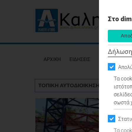
Στο dim
AΡΧΙΚΗ
ΕΙΔΗΣΕΙΣ
Δήλωση
ΠΟΛΙΤΙΚΗ
AΡΧΙΚΗ
ΕΙΔΗΣΕΙΣ
ΠΟΛΙΤΙΚΗ
ΤΟΠΙΚΗ
Απολύ
ΑΥΤΟΔΙΟΙΚΗΣΗ
Τα cook
ΤΟΠΙΚΗ ΑΥΤΟΔΙΟΙΚΗΣΗ - Αθήνα
ιστότοπ
ΟΙΚΟΝΟΜΙΑ
σελίδες
ΑΘΛΗΤΙΣΜΟΣ
σωστά χ
ΠΟΛΙΤΙΣΜΟΣ
Στατι
ΣΠΙΤΙ-
Τα cook