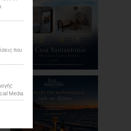
ι
ίσεις που
ρμογής
ial Media.