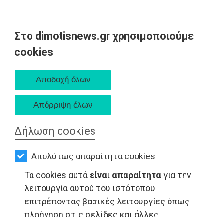
Στο dimotisnews.gr χρησιμοποιούμε
AΡΧΙΚΗ
cookies
Παρασκευή 07 Αυγούστου 2026
ΕΙΔΗΣΕΙΣ
Α. 6:33 πμ - Δ. 8:28 μμ
ΠΟΛΙΤΙΚΗ
ΤΟΠΙΚΗ
ΑΥΤΟΔΙΟΙΚΗΣΗ
Δήλωση cookies
ΟΙΚΟΝΟΜΙΑ
Απολύτως απαραίτητα cookies
ΑΘΛΗΤΙΣΜΟΣ
ΨΙΘΥΡΟΙ - Διόνυσος
Τα cookies αυτά
είναι απαραίτητα
για την
ΠΟΛΙΤΙΣΜΟΣ
λειτουργία αυτού του ιστότοπου
επιτρέποντας βασικές λειτουργίες όπως
ΣΠΙΤΙ-
πλοήγηση στις σελίδες και άλλες