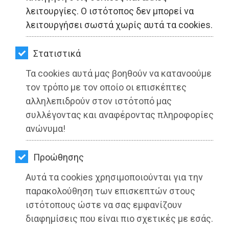
ΚΗΠΟΣ
λειτουργίες. Ο ιστότοπος δεν μπορεί να
λειτουργήσει σωστά χωρίς αυτά τα cookies.
ΥΓΕΙΑ
LIFESTYLE
Στατιστικά
Τα cookies αυτά μας βοηθούν να κατανοούμε
ΤΑΞΙΔΙΑ
τον τρόπο με τον οποίο οι επισκέπτες
ΕΞΟΔΟΣ
αλληλεπιδρούν στον ιστότοπό μας
Δήμος Διονύσου: Επίσημη έναρξη
συλλέγοντας και αναφέροντας πληροφορίες
αντιπυρικής περιόδου παρουσία των
ΠΕΡΙΒΑΛΛΟΝ
ανώνυμα!
Υπουργών Στυλιανίδη, Πέτσα και
ΚΑΤΟΙΚΙΔΙΟ
Τουρνά
Προώθησης
ΑΓΓΕΛΙΕΣ
Διαβάστηκε 2059 φορές
Αυτά τα cookies χρησιμοποιούνται για την
ΕΦΗΜΕΡΙΔΕΣ
παρακολούθηση των επισκεπτών στους
ιστότοπους ώστε να σας εμφανίζουν
OΔΗΓΟΣ
διαφημίσεις που είναι πιο σχετικές με εσάς.
03-05-2022