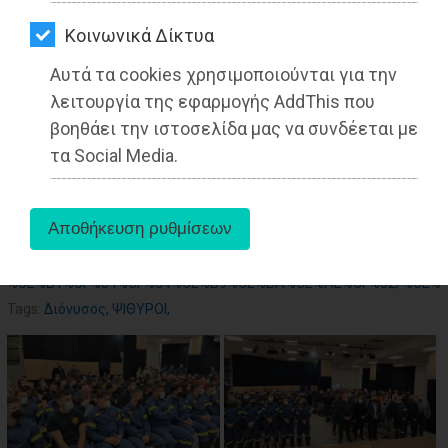
ΑΓΟΡΑΣ
Από την Ειρήνη Δελακά
Δημοσιογράφος - Διεθνολόγος
Kοινωνικά Δίκτυα
ΨΙΘΥΡΟΙ
Αυτά τα cookies χρησιμοποιούνται για την
ΑΠΟΣΤΟΛΗ
λειτουργία της εφαρμογής AddThis που
ΑΡΘΡΩΝ
βοηθάει την ιστοσελίδα μας να συνδέεται με
τα Social Media.
aboutus
Πηγή:
https://www.xtypos.gr/%CE%B4%CE%AE%CE%BC%CE%BF%CE%B9-
%CE%B1%CF%84%CF%84%CE%B9%CE%BA%CE%AE%CF%82/%CE%
Tags:
Διόνυσος
,
ΨΙΘΥΡΟΙ
,