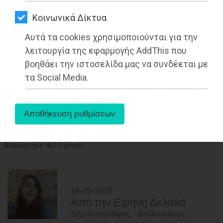
ΑΓΟΡΑΣ
Kοινωνικά Δίκτυα
ΨΙΘΥΡΟΙ
Αυτά τα cookies χρησιμοποιούνται για την
ΑΠΟΣΤΟΛΗ
λειτουργία της εφαρμογής AddThis που
ΑΡΘΡΩΝ
βοηθάει την ιστοσελίδα μας να συνδέεται με
τα Social Media.
Δήμος Κρωπίας-Σ.Π.Α.Υ: Δημιουργία
Περιβαλλοντικού & Πολιτιστικού
Μουσείου «Σπύρος Λέκκας»
Διαβάστηκε 4610 φορές
14-05-2022
Από την Ειρήνη Δελακά
Δημοσιογράφος - Διεθνολόγος