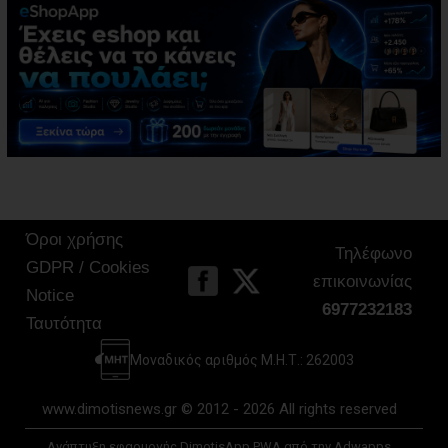
Όροι χρήσης
Τηλέφωνο
GDPR / Cookies
επικοινωνίας
Notice
6977232183
Ταυτότητα
Μοναδικός αριθμός Μ.Η.Τ.: 262003
www.dimotisnews.gr © 2012 - 2026 All rights reserved
Ανάπτυξη εφαρμογής DimotisApp PWA από την Adwapps