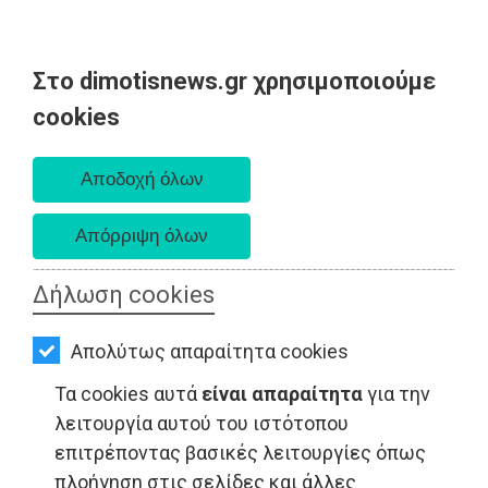
Στο dimotisnews.gr χρησιμοποιούμε
AΡΧΙΚΗ
cookies
Παρασκευή 07 Αυγούστου 2026
ΕΙΔΗΣΕΙΣ
Α. 6:33 πμ - Δ. 8:28 μμ
ΠΟΛΙΤΙΚΗ
ΤΟΠΙΚΗ
ΑΥΤΟΔΙΟΙΚΗΣΗ
Δήλωση cookies
ΟΙΚΟΝΟΜΙΑ
Απολύτως απαραίτητα cookies
ΑΘΛΗΤΙΣΜΟΣ
Τα cookies αυτά
είναι απαραίτητα
για την
ΠΟΛΙΤΙΣΜΟΣ
λειτουργία αυτού του ιστότοπου
επιτρέποντας βασικές λειτουργίες όπως
ΠΟΛΙΤΙΣΜΟΣ - Κορωπί
ΣΠΙΤΙ-
πλοήγηση στις σελίδες και άλλες