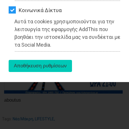
ΑΓΟΡΑΣ
Kοινωνικά Δίκτυα
ΨΙΘΥΡΟΙ
26-05-2025
Από τo Dimotisnews
Αυτά τα cookies χρησιμοποιούνται για την
ΑΠΟΣΤΟΛΗ
λειτουργία της εφαρμογής AddThis που
ΑΡΘΡΩΝ
βοηθάει την ιστοσελίδα μας να συνδέεται με
τα Social Media.
aboutus
Tags:
Νέα Μάκρη
,
LIFESTYLE
,