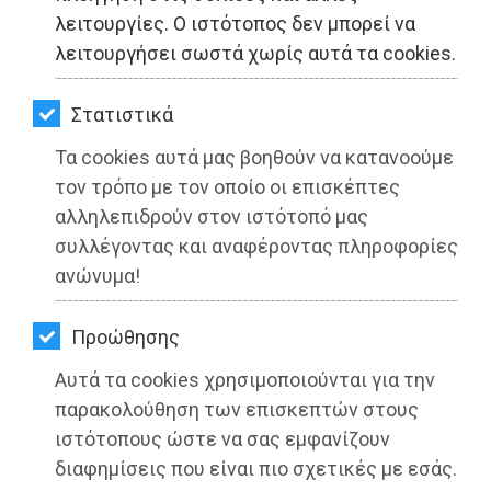
ΚΗΠΟΣ
λειτουργίες. Ο ιστότοπος δεν μπορεί να
λειτουργήσει σωστά χωρίς αυτά τα cookies.
ΥΓΕΙΑ
LIFESTYLE
Στατιστικά
Τα cookies αυτά μας βοηθούν να κατανοούμε
ΤΑΞΙΔΙΑ
τον τρόπο με τον οποίο οι επισκέπτες
ΕΞΟΔΟΣ
αλληλεπιδρούν στον ιστότοπό μας
συλλέγοντας και αναφέροντας πληροφορίες
ΠΕΡΙΒΑΛΛΟΝ
ανώνυμα!
Δήμος Μαραθώνος: Αναστολή
λειτουργίας του βρεφονηπιακού
ΚΑΤΟΙΚΙΔΙΟ
Προώθησης
σταθμού Ανατολής την Πέμπτη 14
ΑΓΓΕΛΙΕΣ
Απριλίου
Αυτά τα cookies χρησιμοποιούνται για την
ΕΦΗΜΕΡΙΔΕΣ
παρακολούθηση των επισκεπτών στους
Διαβάστηκε 3171 φορές
ιστότοπους ώστε να σας εμφανίζουν
OΔΗΓΟΣ
διαφημίσεις που είναι πιο σχετικές με εσάς.