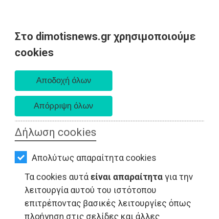
Στο dimotisnews.gr χρησιμοποιούμε
AΡΧΙΚΗ
cookies
Σάββατο 08 Αυγούστου 2026
ΕΙΔΗΣΕΙΣ
Α. 6:34 πμ - Δ. 8:26 μμ
ΠΟΛΙΤΙΚΗ
ΤΟΠΙΚΗ
ΑΥΤΟΔΙΟΙΚΗΣΗ
Δήλωση cookies
ΟΙΚΟΝΟΜΙΑ
Απολύτως απαραίτητα cookies
ΑΘΛΗΤΙΣΜΟΣ
LIFESTYLE - Νέα Μάκρη
Τα cookies αυτά
είναι απαραίτητα
για την
ΠΟΛΙΤΙΣΜΟΣ
λειτουργία αυτού του ιστότοπου
επιτρέποντας βασικές λειτουργίες όπως
ΣΠΙΤΙ-
πλοήγηση στις σελίδες και άλλες