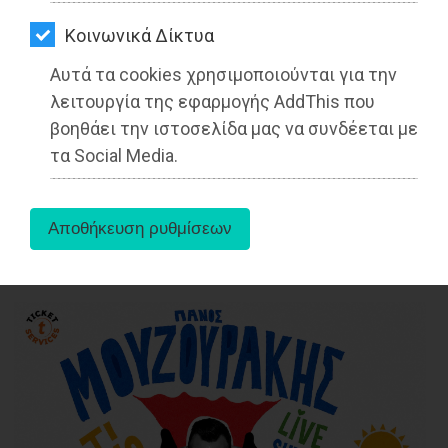
ΑΓΟΡΑΣ
υδροδότησης στην παραλία Βαρνάβα
λόγω βλάβης στον τροφοδοτικό
Kοινωνικά Δίκτυα
ΨΙΘΥΡΟΙ
αγωγό
Αυτά τα cookies χρησιμοποιούνται για την
ΑΠΟΣΤΟΛΗ
λειτουργία της εφαρμογής AddThis που
Διαβάστηκε 4115 φορές
ΑΡΘΡΩΝ
βοηθάει την ιστοσελίδα μας να συνδέεται με
τα Social Media.
27-05-2025
Από τo Dimotisnews