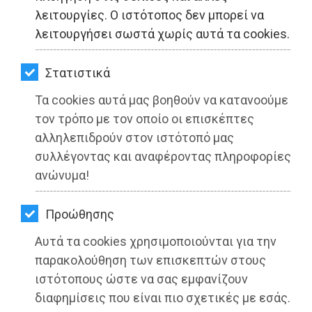
ΚΗΠΟΣ
λειτουργίες. Ο ιστότοπος δεν μπορεί να
λειτουργήσει σωστά χωρίς αυτά τα cookies.
ΥΓΕΙΑ
ΤΟΠΙΚΗ ΑΥΤΟΔΙΟΙΚΗΣΗ - Μαραθώνας
LIFESTYLE
Στατιστικά
Τα cookies αυτά μας βοηθούν να κατανοούμε
ΤΑΞΙΔΙΑ
τον τρόπο με τον οποίο οι επισκέπτες
ΕΞΟΔΟΣ
αλληλεπιδρούν στον ιστότοπό μας
συλλέγοντας και αναφέροντας πληροφορίες
ΠΕΡΙΒΑΛΛΟΝ
ανώνυμα!
ΚΑΤΟΙΚΙΔΙΟ
Προώθησης
ΑΓΓΕΛΙΕΣ
Αυτά τα cookies χρησιμοποιούνται για την
ΕΦΗΜΕΡΙΔΕΣ
παρακολούθηση των επισκεπτών στους
ιστότοπους ώστε να σας εμφανίζουν
OΔΗΓΟΣ
ΔΗΜΟΣ ΜΑΡΑΘΩΝΟΣ: Διακοπή
διαφημίσεις που είναι πιο σχετικές με εσάς.