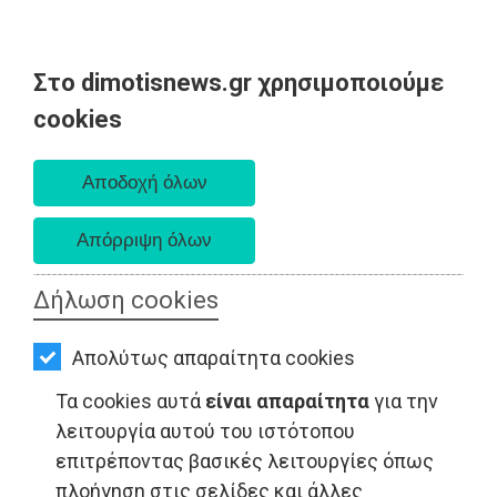
Στο dimotisnews.gr χρησιμοποιούμε
AΡΧΙΚΗ
cookies
Πέμπτη 06 Αυγούστου 2026
ΕΙΔΗΣΕΙΣ
Α. 6:33 πμ - Δ. 8:29 μμ
ΠΟΛΙΤΙΚΗ
ΤΟΠΙΚΗ
ΑΥΤΟΔΙΟΙΚΗΣΗ
Δήλωση cookies
ΟΙΚΟΝΟΜΙΑ
Απολύτως απαραίτητα cookies
ΑΘΛΗΤΙΣΜΟΣ
Τα cookies αυτά
είναι απαραίτητα
για την
ΠΟΛΙΤΙΣΜΟΣ
λειτουργία αυτού του ιστότοπου
επιτρέποντας βασικές λειτουργίες όπως
ΣΠΙΤΙ-
πλοήγηση στις σελίδες και άλλες