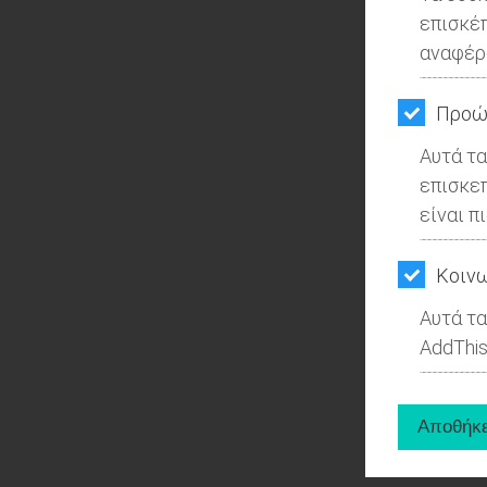
επισκέ
αναφέρ
Προώ
Αυτά τα
επισκε
είναι π
Kοινω
Αυτά τα
AddThis