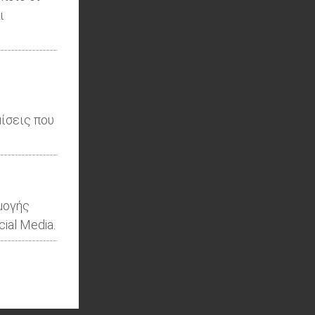
ι
ίσεις που
μογής
ial Media.