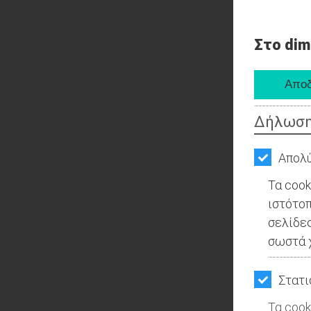
Στο dim
Δήλωση
Απολύ
Τα cook
ιστότοπ
σελίδες
σωστά χ
Στατι
Τα cook