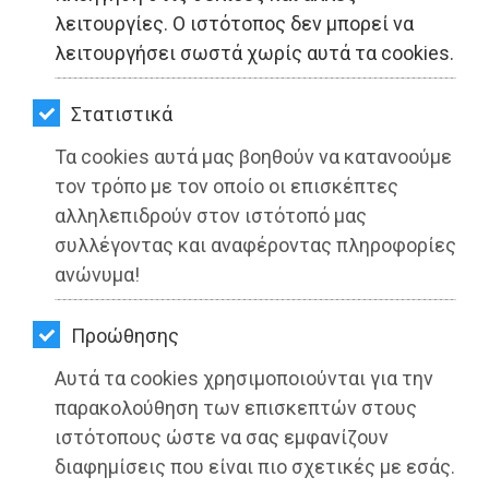
ΚΗΠΟΣ
λειτουργίες. Ο ιστότοπος δεν μπορεί να
λειτουργήσει σωστά χωρίς αυτά τα cookies.
ΥΓΕΙΑ
LIFESTYLE
Στατιστικά
Τα cookies αυτά μας βοηθούν να κατανοούμε
ΤΑΞΙΔΙΑ
τον τρόπο με τον οποίο οι επισκέπτες
ΕΞΟΔΟΣ
αλληλεπιδρούν στον ιστότοπό μας
συλλέγοντας και αναφέροντας πληροφορίες
ΠΕΡΙΒΑΛΛΟΝ
ΔΗΜΟΣ ΜΑΡΑΘΩΝΟΣ: Υδροδότηση
ανώνυμα!
Παραλίας Βαρνάβα
ΚΑΤΟΙΚΙΔΙΟ
Προώθησης
ΑΓΓΕΛΙΕΣ
Διαβάστηκε 3917 φορές
Αυτά τα cookies χρησιμοποιούνται για την
ΕΦΗΜΕΡΙΔΕΣ
παρακολούθηση των επισκεπτών στους
ιστότοπους ώστε να σας εμφανίζουν
OΔΗΓΟΣ
διαφημίσεις που είναι πιο σχετικές με εσάς.
26-05-2025