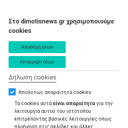
Στο dimotisnews.gr χρησιμοποιούμε
AΡΧΙΚΗ
cookies
Σάββατο 08 Αυγούστου 2026
ΕΙΔΗΣΕΙΣ
Α. 6:34 πμ - Δ. 8:26 μμ
ΠΟΛΙΤΙΚΗ
ΤΟΠΙΚΗ
ΑΥΤΟΔΙΟΙΚΗΣΗ
Δήλωση cookies
ΟΙΚΟΝΟΜΙΑ
Απολύτως απαραίτητα cookies
ΑΘΛΗΤΙΣΜΟΣ
ΤΟΠΙΚΗ ΑΥΤΟΔΙΟΙΚΗΣΗ - Μαραθώνας
Τα cookies αυτά
είναι απαραίτητα
για την
ΠΟΛΙΤΙΣΜΟΣ
λειτουργία αυτού του ιστότοπου
επιτρέποντας βασικές λειτουργίες όπως
ΣΠΙΤΙ-
πλοήγηση στις σελίδες και άλλες