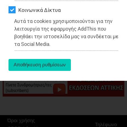
ΑΓΟΡΑΣ
Kοινωνικά Δίκτυα
ΨΙΘΥΡΟΙ
Αυτά τα cookies χρησιμοποιούνται για την
ΑΠΟΣΤΟΛΗ
aboutus
λειτουργία της εφαρμογής AddThis που
ΑΡΘΡΩΝ
βοηθάει την ιστοσελίδα μας να συνδέεται με
τα Social Media.
Tags:
Ραφήνα
,
ΤΟΠΙΚΗ ΑΥΤΟΔΙΟΙΚΗΣΗ
,
Όροι χρήσης
Τηλέφωνο