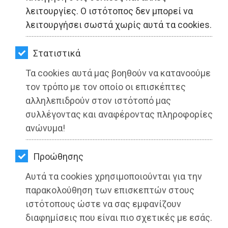
ΚΗΠΟΣ
λειτουργίες. Ο ιστότοπος δεν μπορεί να
λειτουργήσει σωστά χωρίς αυτά τα cookies.
ΥΓΕΙΑ
LIFESTYLE
Στατιστικά
Δήμος Ραφήνας-Πικερμίου: Έλεγχοι
Τα cookies αυτά μας βοηθούν να κατανοούμε
ΤΑΞΙΔΙΑ
εξπρές με το drone για τα ακαθάριστα
τον τρόπο με τον οποίο οι επισκέπτες
οικόπεδα - Από τον Ιούλιο τα πρώτα
ΕΞΟΔΟΣ
αλληλεπιδρούν στον ιστότοπό μας
πρόστιμα
συλλέγοντας και αναφέροντας πληροφορίες
ΠΕΡΙΒΑΛΛΟΝ
ανώνυμα!
Διαβάστηκε 1814 φορές
ΚΑΤΟΙΚΙΔΙΟ
Προώθησης
ΑΓΓΕΛΙΕΣ
Αυτά τα cookies χρησιμοποιούνται για την
27-05-2025
ΕΦΗΜΕΡΙΔΕΣ
παρακολούθηση των επισκεπτών στους
Από τo Dimotisnews
ιστότοπους ώστε να σας εμφανίζουν
OΔΗΓΟΣ
διαφημίσεις που είναι πιο σχετικές με εσάς.