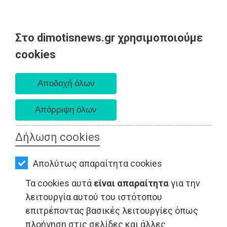
Στο dimotisnews.gr χρησιμοποιούμε
AΡΧΙΚΗ
cookies
Κυριακή 09 Αυγούστου 2026
ΕΙΔΗΣΕΙΣ
Α. 6:35 πμ - Δ. 8:25 μμ
ΠΟΛΙΤΙΚΗ
ΤΟΠΙΚΗ
ΑΥΤΟΔΙΟΙΚΗΣΗ
Δήλωση cookies
ΟΙΚΟΝΟΜΙΑ
ΤΟΠΙΚΗ ΑΥΤΟΔΙΟΙΚΗΣΗ - Ραφήνα
Απολύτως απαραίτητα cookies
ΑΘΛΗΤΙΣΜΟΣ
Τα cookies αυτά
είναι απαραίτητα
για την
ΠΟΛΙΤΙΣΜΟΣ
λειτουργία αυτού του ιστότοπου
επιτρέποντας βασικές λειτουργίες όπως
ΣΠΙΤΙ-
πλοήγηση στις σελίδες και άλλες