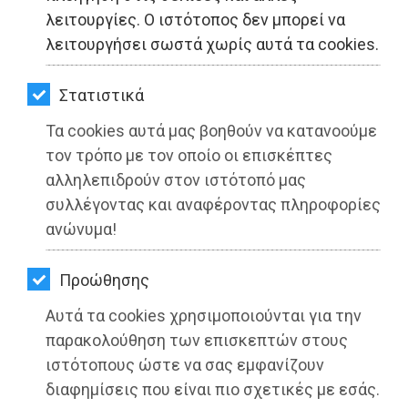
ΚΗΠΟΣ
λειτουργίες. Ο ιστότοπος δεν μπορεί να
λειτουργήσει σωστά χωρίς αυτά τα cookies.
ΥΓΕΙΑ
LIFESTYLE
Στατιστικά
Τα cookies αυτά μας βοηθούν να κατανοούμε
ΤΑΞΙΔΙΑ
ΔΗΜΟΣ ΡΑΦΗΝΑΣ-ΠΙΚΕΡΜΙΟΥ:
τον τρόπο με τον οποίο οι επισκέπτες
Κλειστή η Αρίωνος στο ύψος της
ΕΞΟΔΟΣ
αλληλεπιδρούν στον ιστότοπό μας
γέφυρας
συλλέγοντας και αναφέροντας πληροφορίες
ΠΕΡΙΒΑΛΛΟΝ
ανώνυμα!
Διαβάστηκε 3600 φορές
ΚΑΤΟΙΚΙΔΙΟ
Προώθησης
ΑΓΓΕΛΙΕΣ
Αυτά τα cookies χρησιμοποιούνται για την
27-05-2025
ΕΦΗΜΕΡΙΔΕΣ
παρακολούθηση των επισκεπτών στους
Από τo Dimotisnews
ιστότοπους ώστε να σας εμφανίζουν
OΔΗΓΟΣ
διαφημίσεις που είναι πιο σχετικές με εσάς.