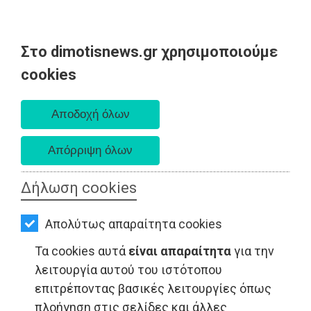
Στο dimotisnews.gr χρησιμοποιούμε
AΡΧΙΚΗ
cookies
Κυριακή 09 Αυγούστου 2026
ΕΙΔΗΣΕΙΣ
Α. 6:35 πμ - Δ. 8:25 μμ
ΠΟΛΙΤΙΚΗ
ΤΟΠΙΚΗ
ΑΥΤΟΔΙΟΙΚΗΣΗ
Δήλωση cookies
ΤΟΠΙΚΗ ΑΥΤΟΔΙΟΙΚΗΣΗ - Ραφήνα
ΟΙΚΟΝΟΜΙΑ
Απολύτως απαραίτητα cookies
ΑΘΛΗΤΙΣΜΟΣ
Τα cookies αυτά
είναι απαραίτητα
για την
ΠΟΛΙΤΙΣΜΟΣ
λειτουργία αυτού του ιστότοπου
επιτρέποντας βασικές λειτουργίες όπως
ΣΠΙΤΙ-
πλοήγηση στις σελίδες και άλλες