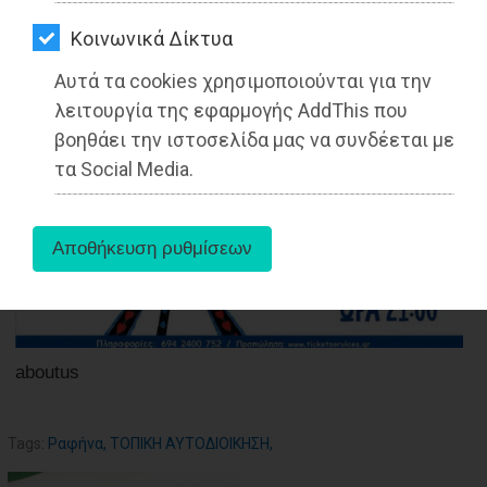
ΑΓΟΡΑΣ
Kοινωνικά Δίκτυα
ΨΙΘΥΡΟΙ
10-10-2021
Από τo Dimotisnews
Αυτά τα cookies χρησιμοποιούνται για την
ΑΠΟΣΤΟΛΗ
λειτουργία της εφαρμογής AddThis που
ΑΡΘΡΩΝ
βοηθάει την ιστοσελίδα μας να συνδέεται με
τα Social Media.
aboutus
Tags:
Ραφήνα
,
ΤΟΠΙΚΗ ΑΥΤΟΔΙΟΙΚΗΣΗ
,