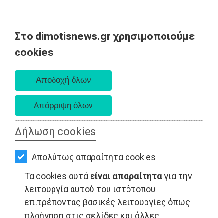
Στο dimotisnews.gr χρησιμοποιούμε
AΡΧΙΚΗ
cookies
Παρασκευή 07 Αυγούστου 2026
ΕΙΔΗΣΕΙΣ
Α. 6:33 πμ - Δ. 8:28 μμ
ΠΟΛΙΤΙΚΗ
ΤΟΠΙΚΗ
ΑΥΤΟΔΙΟΙΚΗΣΗ
Δήλωση cookies
ΟΙΚΟΝΟΜΙΑ
Απολύτως απαραίτητα cookies
ΑΘΛΗΤΙΣΜΟΣ
Τα cookies αυτά
είναι απαραίτητα
για την
ΤΟΠΙΚΗ ΑΥΤΟΔΙΟΙΚΗΣΗ - Ραφήνα
ΠΟΛΙΤΙΣΜΟΣ
λειτουργία αυτού του ιστότοπου
επιτρέποντας βασικές λειτουργίες όπως
ΣΠΙΤΙ-
πλοήγηση στις σελίδες και άλλες