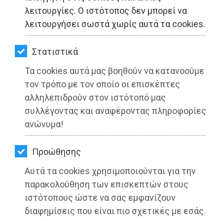
ΚΗΠΟΣ
λειτουργίες. Ο ιστότοπος δεν μπορεί να
λειτουργήσει σωστά χωρίς αυτά τα cookies.
ΥΓΕΙΑ
LIFESTYLE
Στατιστικά
Τα cookies αυτά μας βοηθούν να κατανοούμε
ΤΑΞΙΔΙΑ
τον τρόπο με τον οποίο οι επισκέπτες
ΕΞΟΔΟΣ
αλληλεπιδρούν στον ιστότοπό μας
συλλέγοντας και αναφέροντας πληροφορίες
ΠΕΡΙΒΑΛΛΟΝ
ανώνυμα!
ΔΗΜΟΣ ΡΑΦΗΝΑΣ-ΠΙΚΕΡΜΙΟΥ: Πρόσω
ΚΑΤΟΙΚΙΔΙΟ
ολοταχώς με μπροστάρη τον
Προώθησης
ΑΓΓΕΛΙΕΣ
Δήμαρχο Βαγγέλη Μπουρνούς
Αυτά τα cookies χρησιμοποιούνται για την
ΕΦΗΜΕΡΙΔΕΣ
παρακολούθηση των επισκεπτών στους
Διαβάστηκε 4728 φορές
ιστότοπους ώστε να σας εμφανίζουν
OΔΗΓΟΣ
διαφημίσεις που είναι πιο σχετικές με εσάς.