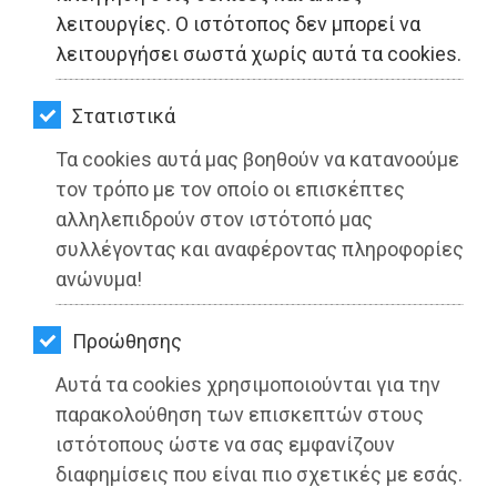
ΚΗΠΟΣ
λειτουργίες. Ο ιστότοπος δεν μπορεί να
λειτουργήσει σωστά χωρίς αυτά τα cookies.
ΥΓΕΙΑ
LIFESTYLE
Στατιστικά
Τα cookies αυτά μας βοηθούν να κατανοούμε
ΤΑΞΙΔΙΑ
τον τρόπο με τον οποίο οι επισκέπτες
ΕΞΟΔΟΣ
αλληλεπιδρούν στον ιστότοπό μας
συλλέγοντας και αναφέροντας πληροφορίες
ΠΕΡΙΒΑΛΛΟΝ
ανώνυμα!
ΚΑΤΟΙΚΙΔΙΟ
Προώθησης
ΑΓΓΕΛΙΕΣ
Αυτά τα cookies χρησιμοποιούνται για την
ΕΦΗΜΕΡΙΔΕΣ
παρακολούθηση των επισκεπτών στους
Δύο νέες διαλέξεις του Ανοιχτού
ιστότοπους ώστε να σας εμφανίζουν
OΔΗΓΟΣ
Δημοτικού Πανεπιστημίου Σαρωνικού
διαφημίσεις που είναι πιο σχετικές με εσάς.