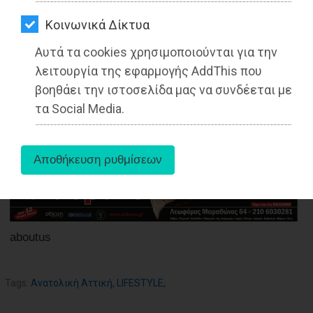
ΑΓΟΡΑΣ
έρχονται τη Δευτέρα, 15 Νοεμβρίου
Kοινωνικά Δίκτυα
ΨΙΘΥΡΟΙ
Διαβάστηκε 3784 φορές
Αυτά τα cookies χρησιμοποιούνται για την
ΑΠΟΣΤΟΛΗ
λειτουργία της εφαρμογής AddThis που
ΑΡΘΡΩΝ
βοηθάει την ιστοσελίδα μας να συνδέεται με
τα Social Media.
13-11-2021
Από τo Dimotisnews
aboutus
Tags:
Ανατολική Αττική
,
LIFESTYLE
,