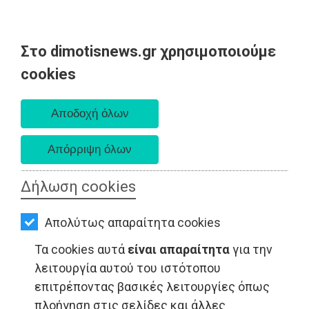
Στο dimotisnews.gr χρησιμοποιούμε
AΡΧΙΚΗ
cookies
Πέμπτη 06 Αυγούστου 2026
ΕΙΔΗΣΕΙΣ
Α. 6:33 πμ - Δ. 8:29 μμ
ΠΟΛΙΤΙΚΗ
ΤΟΠΙΚΗ
ΑΥΤΟΔΙΟΙΚΗΣΗ
Δήλωση cookies
ΟΙΚΟΝΟΜΙΑ
Απολύτως απαραίτητα cookies
ΑΘΛΗΤΙΣΜΟΣ
Τα cookies αυτά
είναι απαραίτητα
για την
ΠΟΛΙΤΙΣΜΟΣ
λειτουργία αυτού του ιστότοπου
επιτρέποντας βασικές λειτουργίες όπως
LIFESTYLE - Ανατολική Αττική
ΣΠΙΤΙ-
πλοήγηση στις σελίδες και άλλες