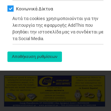
ΑΓΟΡΑΣ
Αλλαγής Μαραθώνα - Νέας Μάκρης
για Ενεργειακή Κρίση, Ακρίβεια, Νέα
Kοινωνικά Δίκτυα
ΨΙΘΥΡΟΙ
γενιά
Αυτά τα cookies χρησιμοποιούνται για την
ΑΠΟΣΤΟΛΗ
λειτουργία της εφαρμογής AddThis που
Διαβάστηκε 3184 φορές
ΑΡΘΡΩΝ
βοηθάει την ιστοσελίδα μας να συνδέεται με
τα Social Media.
27-05-2025
Από τo Dimotisnews