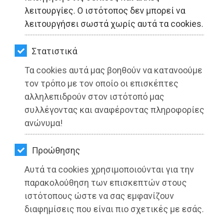
ΚΗΠΟΣ
λειτουργίες. Ο ιστότοπος δεν μπορεί να
λειτουργήσει σωστά χωρίς αυτά τα cookies.
ΥΓΕΙΑ
LIFESTYLE
Στατιστικά
Τα cookies αυτά μας βοηθούν να κατανοούμε
ΤΑΞΙΔΙΑ
τον τρόπο με τον οποίο οι επισκέπτες
ΕΞΟΔΟΣ
αλληλεπιδρούν στον ιστότοπό μας
συλλέγοντας και αναφέροντας πληροφορίες
ΠΕΡΙΒΑΛΛΟΝ
ανώνυμα!
ΚΑΤΟΙΚΙΔΙΟ
Προώθησης
ΑΓΓΕΛΙΕΣ
Αυτά τα cookies χρησιμοποιούνται για την
ΕΦΗΜΕΡΙΔΕΣ
παρακολούθηση των επισκεπτών στους
ιστότοπους ώστε να σας εμφανίζουν
OΔΗΓΟΣ
Εκδήλωση του ΠΑΣΟΚ-Κίνημα
διαφημίσεις που είναι πιο σχετικές με εσάς.