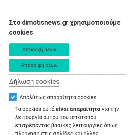
Στο dimotisnews.gr χρησιμοποιούμε
AΡΧΙΚΗ
cookies
Παρασκευή 07 Αυγούστου 2026
ΕΙΔΗΣΕΙΣ
Α. 6:33 πμ - Δ. 8:28 μμ
ΠΟΛΙΤΙΚΗ
ΤΟΠΙΚΗ
ΑΥΤΟΔΙΟΙΚΗΣΗ
Δήλωση cookies
ΟΙΚΟΝΟΜΙΑ
Απολύτως απαραίτητα cookies
ΑΘΛΗΤΙΣΜΟΣ
Τα cookies αυτά
είναι απαραίτητα
για την
ΠΟΛΙΤΙΚΗ - Ανατολική Αττική
ΠΟΛΙΤΙΣΜΟΣ
λειτουργία αυτού του ιστότοπου
επιτρέποντας βασικές λειτουργίες όπως
ΣΠΙΤΙ-
πλοήγηση στις σελίδες και άλλες