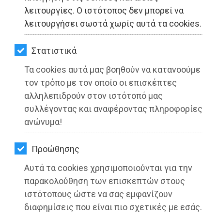
ΚΗΠΟΣ
λειτουργίες. Ο ιστότοπος δεν μπορεί να
λειτουργήσει σωστά χωρίς αυτά τα cookies.
ΥΓΕΙΑ
LIFESTYLE
Στατιστικά
Τα cookies αυτά μας βοηθούν να κατανοούμε
ΤΑΞΙΔΙΑ
τον τρόπο με τον οποίο οι επισκέπτες
ΕΞΟΔΟΣ
αλληλεπιδρούν στον ιστότοπό μας
συλλέγοντας και αναφέροντας πληροφορίες
ΠΕΡΙΒΑΛΛΟΝ
ΕΝΩΣΗ ΕΣΤΙΑΤΟΡΙΩΝ & ΣΥΝΑΦΩΝ
ανώνυμα!
ΑΤΤΙΚΗΣ: Ανοίγει την Παρασκευή 14
ΚΑΤΟΙΚΙΔΙΟ
Προώθησης
Μαΐου η πλατφόρμα για τις
ΑΓΓΕΛΙΕΣ
επιδοτήσεις στην εστίαση
Αυτά τα cookies χρησιμοποιούνται για την
ΕΦΗΜΕΡΙΔΕΣ
παρακολούθηση των επισκεπτών στους
Διαβάστηκε 1466 φορές
ιστότοπους ώστε να σας εμφανίζουν
OΔΗΓΟΣ
διαφημίσεις που είναι πιο σχετικές με εσάς.