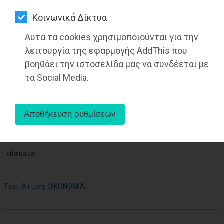
ΑΓΟΡΑΣ
Kοινωνικά Δίκτυα
ΨΙΘΥΡΟΙ
26-05-2025
Από τo Dimotisnews
Αυτά τα cookies χρησιμοποιούνται για την
ΑΠΟΣΤΟΛΗ
λειτουργία της εφαρμογής AddThis που
ΑΡΘΡΩΝ
βοηθάει την ιστοσελίδα μας να συνδέεται με
τα Social Media.
aboutus
Tags:
Αττική
,
ΟΙΚΟΝΟΜΙΑ
,