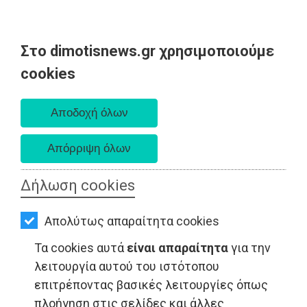
Στο dimotisnews.gr χρησιμοποιούμε
AΡΧΙΚΗ
cookies
Παρασκευή 07 Αυγούστου 2026
ΕΙΔΗΣΕΙΣ
Α. 6:33 πμ - Δ. 8:28 μμ
ΠΟΛΙΤΙΚΗ
ΤΟΠΙΚΗ
ΑΥΤΟΔΙΟΙΚΗΣΗ
Δήλωση cookies
ΟΙΚΟΝΟΜΙΑ
Απολύτως απαραίτητα cookies
ΑΘΛΗΤΙΣΜΟΣ
ΟΙΚΟΝΟΜΙΑ - Αττική
Τα cookies αυτά
είναι απαραίτητα
για την
ΠΟΛΙΤΙΣΜΟΣ
λειτουργία αυτού του ιστότοπου
επιτρέποντας βασικές λειτουργίες όπως
ΣΠΙΤΙ-
πλοήγηση στις σελίδες και άλλες