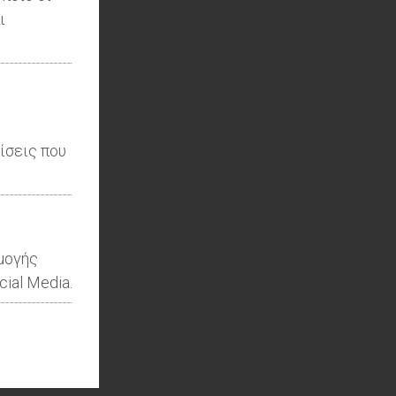
ι
ίσεις που
ρμογής
ial Media.