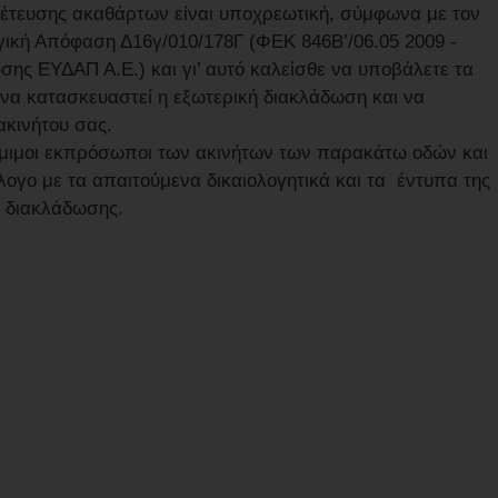
χέτευσης ακαθάρτων είναι υποχρεωτική, σύμφωνα με τον
γική Απόφαση Δ16γ/010/178Γ (ΦΕΚ 846Β’/06.05 2009 -
σης ΕΥΔΑΠ Α.Ε.) και γι’ αυτό καλείσθε να υποβάλετε τα
 να κατασκευαστεί η εξωτερική διακλάδωση και να
ακινήτου σας.
ι νόμιμοι εκπρόσωποι των ακινήτων των παρακάτω οδών και
γο με τα απαιτούμενα δικαιολογητικά και τα έντυπα της
ς διακλάδωσης.