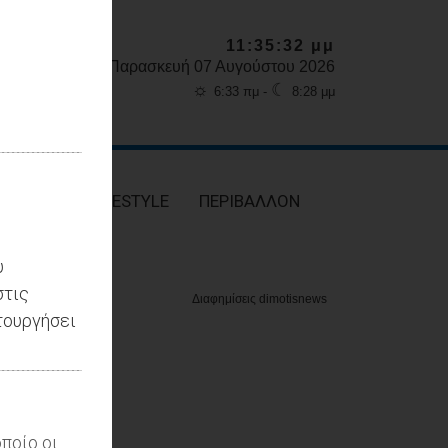
11:35:33 μμ
Παρασκευή 07 Αυγούστου 2026
☼
☾
6:33 πμ -
8:28 μμ
ΥΓΕΙΑ
LIFESTYLE
ΠΕΡΙΒΑΛΛΟΝ
υ
στις
τουργήσει
ποίο οι