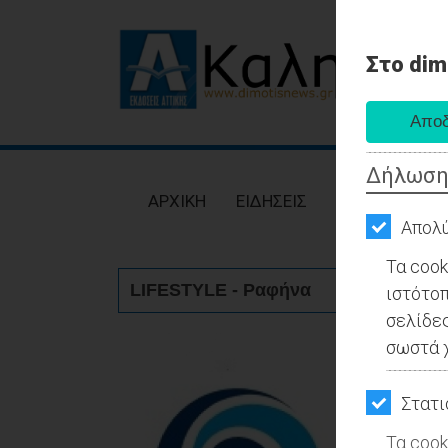
Στο dim
AΡΧΙΚΗ
ΕΙΔΗΣΕΙΣ
Δήλωση
ΠΟΛΙΤΙΚΗ
AΡΧΙΚΗ
ΕΙΔΗΣΕΙΣ
ΠΟΛΙΤΙΚΗ
ΤΟΠΙΚΗ
Απολύ
ΑΥΤΟΔΙΟΙΚΗΣΗ
Τα cook
LIFESTYLE - Ραφήνα
ιστότοπ
ΟΙΚΟΝΟΜΙΑ
σελίδες
ΑΘΛΗΤΙΣΜΟΣ
σωστά χ
ΠΟΛΙΤΙΣΜΟΣ
Στατι
ΣΠΙΤΙ-
Τα cook