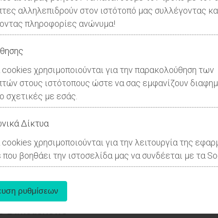
πτες αλληλεπιδρούν στον ιστότοπό μας συλλέγοντας κα
οντας πληροφορίες ανώνυμα!
θησης
 cookies χρησιμοποιούνται για την παρακολούθηση των
πτών στους ιστότοπους ώστε να σας εμφανίζουν διαφημ
μέρωση των ιδιοκτητών ακινήτων στη
ιο σχετικές με εσάς.
Ραφήνας-Πικέρμίου
νικά Δίκτυα
 cookies χρησιμοποιούνται για την λειτουργία της εφα
 που βοηθάει την ιστοσελίδα μας να συνδέεται με τα Soc
025
o Dimotisnews