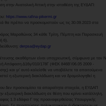
ση στην Ανατολική Αττική στην ιστοθέση της ΕΥΔΑΠ:
ου:
https://www.rafina-pikermi.gr
ικά θα πρέπει να προσκομιστούν ως τις 30.09.2023 στα
ωφόρος Μαραθώνος 34 κάθε Τρίτη, Πέμπτη και Παρασκευή
ή 6).
διεύθυνση:
derpsa@eydap.gr
χέτευσης ακαθάρτων είναι υποχρεωτική, σύμφωνα με τον 
ική Απόφαση Δ16γ/010/178Γ (ΦΕΚ 846Β’/06.05 2009 -
σης) και γι’ αυτό καλείσθε να υποβάλετε τα απαιτούμενα
στεί η εξωτερική διακλάδωση και να δρομολογηθεί η
του δεν προσκομίσει τα απαραίτητα στοιχεία, η ΕΥΔΑΠ
ην εξωτερική διακλάδωση σε θέση που κρίνει κατάλληλη,
αφος 1.3 εδάφιο Γ της προαναφερθείσας Υπουργικής
έργο. Σε περιπτώσεις πολυκατοικιών ή ιδιοκτησιών με