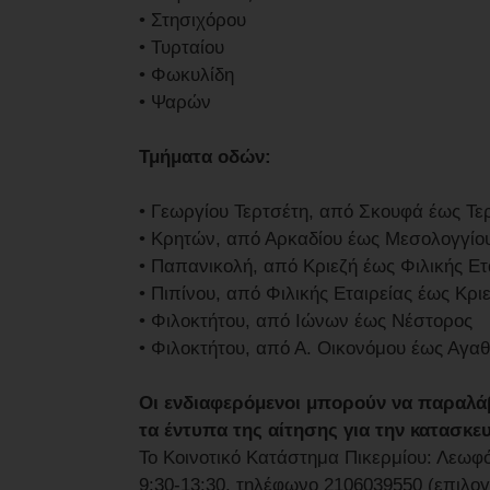
• Στησιχόρου
• Τυρταίου
• Φωκυλίδη
• Ψαρών
Τμήματα οδών:
• Γεωργίου Τερτσέτη, από Σκουφά έως Τε
• Κρητών, από Αρκαδίου έως Μεσολογγίο
• Παπανικολή, από Κριεζή έως Φιλικής Ετ
• Πιπίνου, από Φιλικής Εταιρείας έως Κρι
• Φιλοκτήτου, από Ιώνων έως Νέστορος
• Φιλοκτήτου, από Α. Οικονόμου έως Αγα
Οι ενδιαφερόμενοι μπορούν να παραλάβο
τα έντυπα της αίτησης για την κατασκ
Το Κοινοτικό Κατάστημα Πικερμίου: Λεω
9:30-13:30, τηλέφωνο 2106039550 (επιλογ