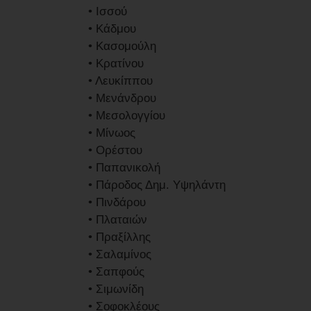
• Ισσού
• Κάδμου
• Κασομούλη
• Κρατίνου
• Λευκίππου
• Μενάνδρου
• Μεσολογγίου
• Μίνωος
• Ορέστου
• Παπανικολή
• Πάροδος Δημ. Υψηλάντη
• Πινδάρου
• Πλαταιών
• Πραξίλλης
• Σαλαμίνος
• Σαπφούς
• Σιμωνίδη
• Σοφοκλέους