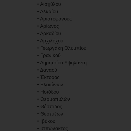
• Αισχύλου
• Αλκαίου
• Αριστοφάνους
• Αρίωνος
• Αρκαδίου
• Αρχιλόχου
• Γεωργάκη Ολυμπίου
• Γρανικού
• Δημητρίου Υψηλάντη
• Δαναού
• Έκτορος
• Ελαιώνων
• Ησιόδου
• Θερμοπυλών
• Θέσπιδος
• Θεσπιέων
• Ιβύκου
• Ιππώνακτος