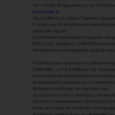
Την ενότητα Ενημέρωση για την Αποχέτευ
www.eydap.gr
Την ιστοθέση του Δήμου Ραφήνας-Πικερμί
Η αίτηση και τα απαιτούμενα δικαιολογητ
ακόλουθα σημεία:
Στο Κοινοτικό Κατάστημα Πικερμίου: Λε
9:30-13:30, τηλέφωνο 2106039550 (επιλογ
Ηλεκτρονικά (σκαναρισμένα αρχεία) στη 
Η σύνδεση των ακινήτων στο δίκτυο απο
1068/1980, το Π.Δ 6/1986 και την Υπουργ
Κανονισμός Λειτουργίας Δικτύου Αποχέτευ
δικαιολογητικά προκειμένου να κατασκευα
διαδικασία σύνδεσης του ακινήτου σας.
Σε περίπτωση που ο ιδιοκτήτης του ακινή
δύναται να κατασκευάσει αυτεπάγγελτα τ
όπως αυτό ορίζεται στο Άρθρο 10 παράγρ
Απόφασης προκειμένου να υλοποιηθεί το 