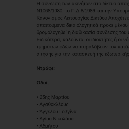
Η σύνδεση των ακινήτων στο δίκτυο απο
Ν1068/1980, το Π.Δ.6/1986 και την Υπουρ
Κανονισμός Λειτουργίας Δικτύου Αποχέτευ
απαιτούμενα δικαιολογητικά προκειμένου
δρομολογηθεί η διαδικασία σύνδεσης του 
Ειδικότερα, καλούνται οι ιδιοκτήτες ή ο
τμημάτων οδών να παραλάβουν τον κατάλο
αίτησης για την κατασκευή της εξωτερική
Ντράφι:
Οδοί:
• 25ης Μαρτίου
• Αγαθοκλέους
• Άγγελου Γοβγίνα
• Αγίου Νικολάου
• Αδμήτου