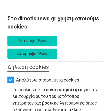
Στο dimotisnews.gr χρησιμοποιούμε
AΡΧΙΚΗ
cookies
Κυριακή 09 Αυγούστου 2026
ΕΙΔΗΣΕΙΣ
Α. 6:35 πμ - Δ. 8:25 μμ
ΠΟΛΙΤΙΚΗ
ΤΟΠΙΚΗ
ΑΥΤΟΔΙΟΙΚΗΣΗ
Δήλωση cookies
ΟΙΚΟΝΟΜΙΑ
ΤΟΠΙΚΗ ΑΥΤΟΔΙΟΙΚΗΣΗ - Μαραθώνας
Απολύτως απαραίτητα cookies
ΑΘΛΗΤΙΣΜΟΣ
Τα cookies αυτά
είναι απαραίτητα
για την
ΠΟΛΙΤΙΣΜΟΣ
λειτουργία αυτού του ιστότοπου
επιτρέποντας βασικές λειτουργίες όπως
ΣΠΙΤΙ-
πλοήγηση στις σελίδες και άλλες