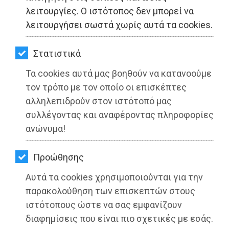
ΚΗΠΟΣ
λειτουργίες. Ο ιστότοπος δεν μπορεί να
λειτουργήσει σωστά χωρίς αυτά τα cookies.
ΥΓΕΙΑ
LIFESTYLE
Στατιστικά
ΦΕΣΤΙΒΑΛ ΜΑΡΑΘΩΝΑ 2021: To MUTE
του Γιώργου Χρυσοστόμου την Τρίτη
Τα cookies αυτά μας βοηθούν να κατανοούμε
ΤΑΞΙΔΙΑ
τον τρόπο με τον οποίο οι επισκέπτες
24 Αυγούστου στη Νέα Μάκρη
ΕΞΟΔΟΣ
αλληλεπιδρούν στον ιστότοπό μας
Διαβάστηκε 3904 φορές
συλλέγοντας και αναφέροντας πληροφορίες
ΠΕΡΙΒΑΛΛΟΝ
ανώνυμα!
ΚΑΤΟΙΚΙΔΙΟ
Προώθησης
ΑΓΓΕΛΙΕΣ
26-05-2025
Αυτά τα cookies χρησιμοποιούνται για την
Από τo Dimotisnews
ΕΦΗΜΕΡΙΔΕΣ
παρακολούθηση των επισκεπτών στους
ιστότοπους ώστε να σας εμφανίζουν
OΔΗΓΟΣ
διαφημίσεις που είναι πιο σχετικές με εσάς.