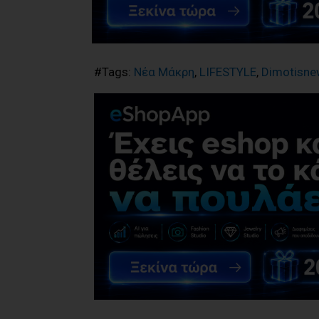
#Tags:
Νέα Μάκρη
,
LIFESTYLE
,
Dimotisne