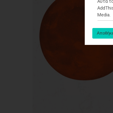
Αυτά τα
AddThis
Media.