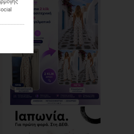
αρμογής
Ο Αύγουστος είναι
ocial
ίσως η μεγαλύτερη
δοκιμασία για τον
Δήμο Μαραθώνος
08/08/2026
Χαρδαλιάς: «Καμία
ανεμογεννήτρια σε
καμένες εκτάσεις της
Αττικής - Δεν θα
εγκριθεί καμία
μελέτη»
08/08/2026
Με τη συνδρομή του
Δήμου Αθηναίων
βελτιώθηκε ο
περιβάλλων χώρος
της Εθνικής
Βιβλιοθήκης
08/08/2026