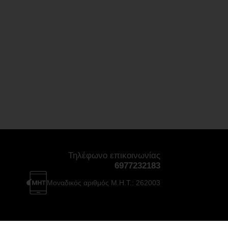
Τηλέφωνο επικοινωνίας
6977232183
Μοναδικός αριθμός Μ.Η.Τ.: 262003