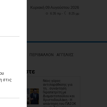
Κυριακή 09 Αυγούστου 2026
☼
☾
6:35 πμ -
8:25 μμ
ΜΟΣ
ΥΓΕΙΑ
ΠΕΡΙΒΑΛΛΟΝ
ΑΓΓΕΛΙΕΣ
Διαβάστε
ου
η στις
Νέος γύρος
αντιπαράθεσης για
τη... συνάντηση
Γεραπετρίτη με
Διαμαντοπούλου και
Χριστοδουλάκη - Η
απάντηση του ΠΑΣΟΚ