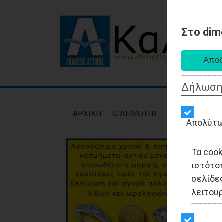
Στο dim
Δήλωση
AΡXIKH
Ο ΔΗΜΟΤΗΣ
ΕΙΔΗΣΕΙΣ
ΑΥΤ
Απολύτω
Τα coo
ιστότο
σελίδες
λειτου