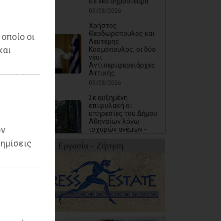
σε νέο δημοσίευμα
09/08/2026
Χρήστος
Θεοδωρόπουλος και
 οποίο οι
Λευτέρης
και
Κοσμόπουλος, οι δύο
νέοι
Αντιπεριφερειάρχες
Αττικής
09/08/2026
Σε αυξημένη
επιφυλακή οι
υπηρεσίες του Δήμου
Αθηναίων λόγω
ων
ισχυρών ανέμων -
«Κλείνει» ο Λόφος
ημίσεις
Εργασία - Ζήτηση
Φινόπουλου από
σήμερα τα μεσάνυχτα
08/08/2026
Δωρεάν θαλάσσια
μπάνια για όλα τα
ΚΑΠΗ του Δήμου
Φυλής (photos)
08/08/2026