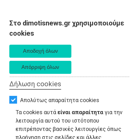
Στο dimotisnews.gr χρησιμοποιούμε
AΡΧΙΚΗ
cookies
Κυριακή 09 Αυγούστου 2026
ΕΙΔΗΣΕΙΣ
Α. 6:35 πμ - Δ. 8:25 μμ
ΠΟΛΙΤΙΚΗ
ΤΟΠΙΚΗ
ΑΥΤΟΔΙΟΙΚΗΣΗ
Δήλωση cookies
ΟΙΚΟΝΟΜΙΑ
Απολύτως απαραίτητα cookies
ΑΘΛΗΤΙΣΜΟΣ
Τα cookies αυτά
είναι απαραίτητα
για την
ΕΙΔΗΣΕΙΣ - Μαραθώνας
ΠΟΛΙΤΙΣΜΟΣ
λειτουργία αυτού του ιστότοπου
επιτρέποντας βασικές λειτουργίες όπως
ΣΠΙΤΙ-
πλοήγηση στις σελίδες και άλλες