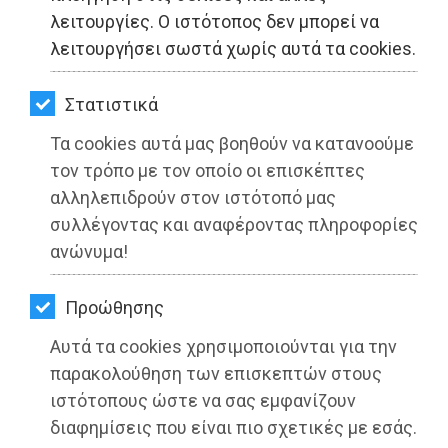
ΚΗΠΟΣ
λειτουργίες. Ο ιστότοπος δεν μπορεί να
λειτουργήσει σωστά χωρίς αυτά τα cookies.
ΥΓΕΙΑ
LIFESTYLE
Στατιστικά
Τα cookies αυτά μας βοηθούν να κατανοούμε
ΤΑΞΙΔΙΑ
τον τρόπο με τον οποίο οι επισκέπτες
ΕΞΟΔΟΣ
αλληλεπιδρούν στον ιστότοπό μας
συλλέγοντας και αναφέροντας πληροφορίες
ΠΕΡΙΒΑΛΛΟΝ
ανώνυμα!
ΚΑΤΟΙΚΙΔΙΟ
Προώθησης
Η ΟΜ Μαραθώνα ΣΥΡΙΖΑ -
ΑΓΓΕΛΙΕΣ
Προοδευτική Συμμαχία, καταδικάζει
Αυτά τα cookies χρησιμοποιούνται για την
τους βανδαλισμούς στο μνημείο του
ΕΦΗΜΕΡΙΔΕΣ
παρακολούθηση των επισκεπτών στους
Γρηγόρη Λαμπράκη
ιστότοπους ώστε να σας εμφανίζουν
OΔΗΓΟΣ
διαφημίσεις που είναι πιο σχετικές με εσάς.
Διαβάστηκε 6703 φορές