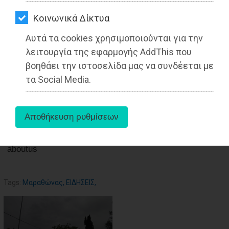
ΑΓΟΡΑΣ
Kοινωνικά Δίκτυα
ΨΙΘΥΡΟΙ
Αυτά τα cookies χρησιμοποιούνται για την
ΑΠΟΣΤΟΛΗ
27-05-2025
λειτουργία της εφαρμογής AddThis που
Από την Ειρήνη Δελακά
ΑΡΘΡΩΝ
βοηθάει την ιστοσελίδα μας να συνδέεται με
Δημοσιογράφος - Διεθνολόγος
τα Social Media.
aboutus
Tags:
Μαραθώνας
,
ΕΙΔΗΣΕΙΣ
,