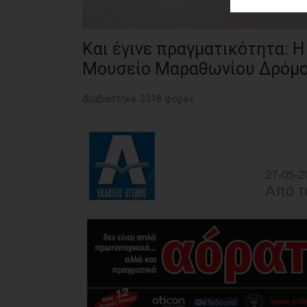
ΑΓΟΡΑΣ
ΨΙΘΥΡΟΙ
Και έγινε πραγματικότητα: 
ΑΠΟΣΤΟΛΗ
Μουσείο Μαραθωνίου Δρόμ
ΑΡΘΡΩΝ
Διαβάστηκε 3518 φορές
27-05-2
Από τ