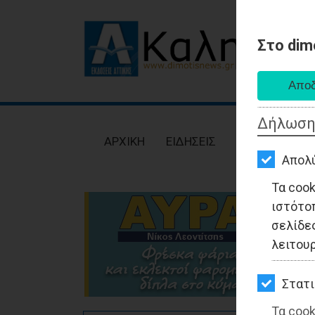
Στο dim
AΡΧΙΚΗ
ΕΙΔΗΣΕΙΣ
Δήλωση
ΠΟΛΙΤΙΚΗ
AΡΧΙΚΗ
ΕΙΔΗΣΕΙΣ
ΠΟΛΙΤΙΚΗ
ΤΟΠΙΚΗ
Απολ
ΑΥΤΟΔΙΟΙΚΗΣΗ
Τα coo
ιστότο
ΟΙΚΟΝΟΜΙΑ
σελίδες
ΑΘΛΗΤΙΣΜΟΣ
λειτου
ΠΟΛΙΤΙΣΜΟΣ
Στατι
ΣΠΙΤΙ-
Τα cook