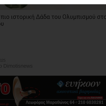
H πιο ιστορική Δάδα του Ολυμπισμού στ
ου
025
o Dimotisnews