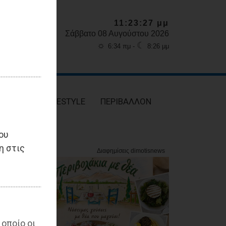
11:23:28 μμ
Σάββατο 08 Αυγούστου 2026
☼
☾
6:34 πμ -
8:26 μμ
ΥΓΕΙΑ
LIFESTYLE
ΠΕΡΙΒΑΛΛΟΝ
ου
η στις
 οποίο οι