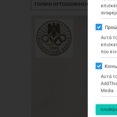
ΚΗΠΟΣ
ΤΟΠΙΚΗ ΑΥΤΟΔΙΟΙΚΗΣΗ - Μαραθώνα
επισκέ
αναφέρ
ΥΓΕΙΑ
LIFESTYLE
Προώ
Αυτά τ
ΤΑΞΙΔΙΑ
επισκε
ΕΞΟΔΟΣ
που είν
ΠΕΡΙΒΑΛΛΟΝ
Kοινω
ΚΑΤΟΙΚΙΔΙΟ
Αυτά τα
AddThis
ΑΓΓΕΛΙΕΣ
Media.
ΕΦΗΜΕΡΙΔΕΣ
OΔΗΓΟΣ