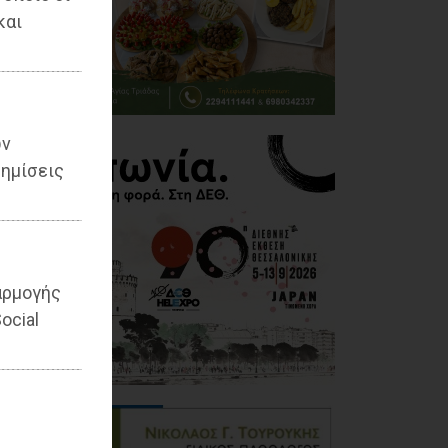
και
ων
ημίσεις
αρμογής
ocial