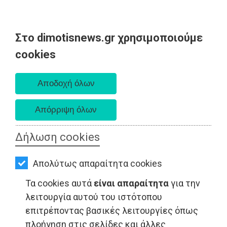
Στο dimotisnews.gr χρησιμοποιούμε
AΡΧΙΚΗ
cookies
Σάββατο 08 Αυγούστου 2026
ΕΙΔΗΣΕΙΣ
Α. 6:34 πμ - Δ. 8:26 μμ
ΠΟΛΙΤΙΚΗ
ΤΟΠΙΚΗ
ΑΥΤΟΔΙΟΙΚΗΣΗ
Δήλωση cookies
ΟΙΚΟΝΟΜΙΑ
ΤΟΠΙΚΗ ΑΥΤΟΔΙΟΙΚΗΣΗ - Μαραθώνας
Απολύτως απαραίτητα cookies
ΑΘΛΗΤΙΣΜΟΣ
Τα cookies αυτά
είναι απαραίτητα
για την
ΠΟΛΙΤΙΣΜΟΣ
λειτουργία αυτού του ιστότοπου
επιτρέποντας βασικές λειτουργίες όπως
ΣΠΙΤΙ-
πλοήγηση στις σελίδες και άλλες