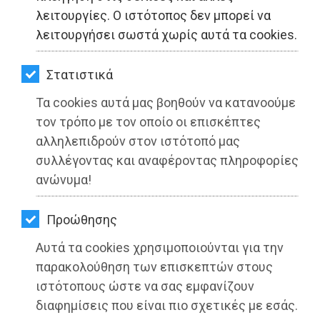
ΚΗΠΟΣ
λειτουργίες. Ο ιστότοπος δεν μπορεί να
λειτουργήσει σωστά χωρίς αυτά τα cookies.
ΥΓΕΙΑ
LIFESTYLE
Στατιστικά
Τα cookies αυτά μας βοηθούν να κατανοούμε
ΤΑΞΙΔΙΑ
τον τρόπο με τον οποίο οι επισκέπτες
ΕΞΟΔΟΣ
ΚΕΔΜΑ: Διευκρινήσεις σχετικά με
αλληλεπιδρούν στον ιστότοπό μας
την λειτουργία του Κολυμβητηρίου
συλλέγοντας και αναφέροντας πληροφορίες
ΠΕΡΙΒΑΛΛΟΝ
ανώνυμα!
στο Πολιτιστικό & Αθλητικό Πάρκο
Νέας Μάκρης
ΚΑΤΟΙΚΙΔΙΟ
Προώθησης
ΑΓΓΕΛΙΕΣ
Διαβάστηκε 4048 φορές
Αυτά τα cookies χρησιμοποιούνται για την
ΕΦΗΜΕΡΙΔΕΣ
παρακολούθηση των επισκεπτών στους
ιστότοπους ώστε να σας εμφανίζουν
OΔΗΓΟΣ
διαφημίσεις που είναι πιο σχετικές με εσάς.
27-05-2025