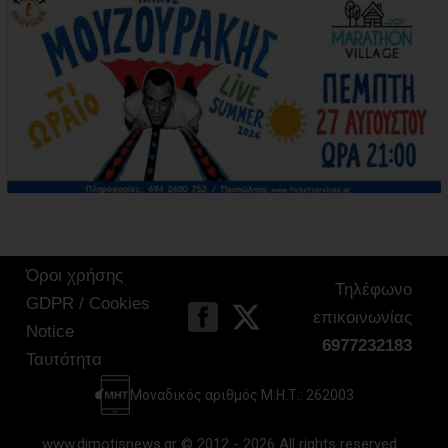
Όροι χρήσης
Τηλέφωνο
GDPR / Cookies
επικοινωνίας
Notice
6977232183
Ταυτότητα
Μοναδικός αριθμός Μ.Η.Τ.: 262003
www.dimotisnews.gr © 2012 - 2026 All rights reserved