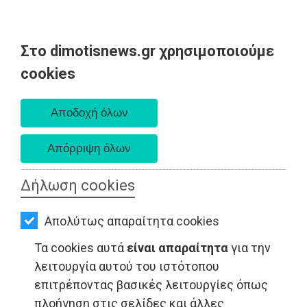
Στο dimotisnews.gr χρησιμοποιούμε
AΡΧΙΚΗ
cookies
Κυριακή 09 Αυγούστου 2026
ΕΙΔΗΣΕΙΣ
Α. 6:35 πμ - Δ. 8:25 μμ
ΠΟΛΙΤΙΚΗ
ΤΟΠΙΚΗ
ΑΥΤΟΔΙΟΙΚΗΣΗ
Δήλωση cookies
ΟΙΚΟΝΟΜΙΑ
ΤΟΠΙΚΗ ΑΥΤΟΔΙΟΙΚΗΣΗ - Μαραθώνας
Απολύτως απαραίτητα cookies
ΑΘΛΗΤΙΣΜΟΣ
Τα cookies αυτά
είναι απαραίτητα
για την
ΠΟΛΙΤΙΣΜΟΣ
λειτουργία αυτού του ιστότοπου
επιτρέποντας βασικές λειτουργίες όπως
ΣΠΙΤΙ-
πλοήγηση στις σελίδες και άλλες