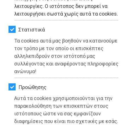
ΚΗΠΟΣ
λειτουργίες. Ο ιστότοπος δεν μπορεί να
λειτουργήσει σωστά χωρίς αυτά τα cookies.
ΥΓΕΙΑ
LIFESTYLE
Στατιστικά
Τα cookies αυτά μας βοηθούν να κατανοούμε
ΤΑΞΙΔΙΑ
τον τρόπο με τον οποίο οι επισκέπτες
ΕΞΟΔΟΣ
αλληλεπιδρούν στον ιστότοπό μας
συλλέγοντας και αναφέροντας πληροφορίες
ΠΕΡΙΒΑΛΛΟΝ
ανώνυμα!
ΚΑΤΟΙΚΙΔΙΟ
ΚΟΙΝΟΤΗΤΑ ΒΑΡΝΑΒΑ: Βολεύει τούς
Προώθησης
ΑΓΓΕΛΙΕΣ
αρμόδιους να δηλώνουν
Αυτά τα cookies χρησιμοποιούνται για την
ΔΟΛΙΟΦΘΟΡΑ, κουκουλώνοντας τις
ΕΦΗΜΕΡΙΔΕΣ
παρακολούθηση των επισκεπτών στους
ευθύνες τους!!!!
ιστότοπους ώστε να σας εμφανίζουν
OΔΗΓΟΣ
διαφημίσεις που είναι πιο σχετικές με εσάς.
Διαβάστηκε 3579 φορές