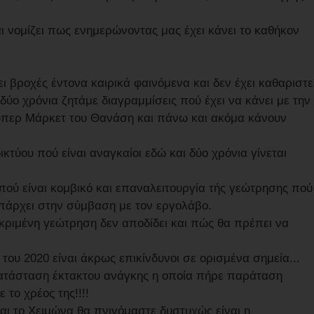
ι νομίζει πως ενημερώνοντας μας έχει κάνει το καθήκον
ι βροχές έντονα καιρικά φαινόμενα και δεν έχει καθαριστε
 δύο χρόνια ζητάμε διαγραμμίσεις πού έχει να κάνει με την
ούπερ Μάρκετ του Θανάση και πάνω και ακόμα κάνουν
κτύου πού είναι αναγκαίοι εδώ και δύο χρόνια γίνεται
πού είναι κομβικό και επαναλειτουργία τής γεώτρησης πού
 υπάρχει στην σύμβαση με τον εργολάβο.
ριμένη γεώτρηση δεν αποδίδει και πώς θα πρέπει να
του 2020 είναι άκρως επικίνδυνοι σε ορισμένα σημεία...
κατάσταση έκτακτου ανάγκης η οποία πήρε παράταση
 το χρέος της!!!!
αι το Χειμώνα θα πνιγόμαστε δυστυχώς είναι η