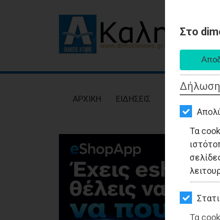
Στο dim
AΡΧΙΚΗ
ΕΙΔΗΣΕΙΣ
Δήλωση
ΠΟΛΙΤΙΚΗ
AΡΧΙΚΗ
ΕΙΔΗΣΕΙΣ
ΠΟΛΙΤΙΚΗ
ΤΟΠΙΚΗ
Απολ
ΑΥΤΟΔΙΟΙΚΗΣΗ
Τα coo
ιστότο
ΟΙΚΟΝΟΜΙΑ
σελίδες
ΑΘΛΗΤΙΣΜΟΣ
λειτου
ΠΟΛΙΤΙΣΜΟΣ
Στατι
ΣΠΙΤΙ-
Τα cook