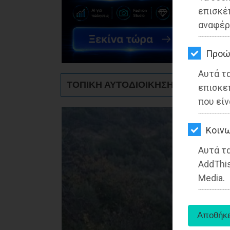
ΚΗΠΟΣ
επισκέ
αναφέρ
ΥΓΕΙΑ
LIFESTYLE
Προώ
Αυτά τ
ΤΑΞΙΔΙΑ
ΤΟΠΙΚΗ ΑΥΤΟΔΙΟΙΚΗΣΗ - Βαρνάβας
επισκε
ΕΞΟΔΟΣ
που είν
ΠΕΡΙΒΑΛΛΟΝ
Kοινω
ΚΑΤΟΙΚΙΔΙΟ
Αυτά τα
AddThis
ΑΓΓΕΛΙΕΣ
Media.
ΕΦΗΜΕΡΙΔΕΣ
OΔΗΓΟΣ