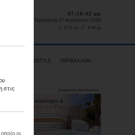
07:16:44 μμ
Παρασκευή 07 Αυγούστου 2026
☼
☾
6:33 πμ -
8:28 μμ
ΥΓΕΙΑ
LIFESTYLE
ΠΕΡΙΒΑΛΛΟΝ
ου
η στις
 οποίο οι