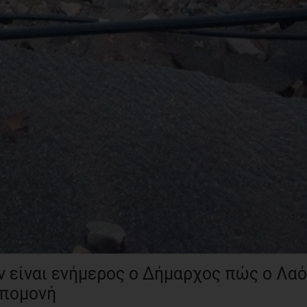
είναι ενήμερος ο Δήμαρχος πώς ο Λα
υπομονή