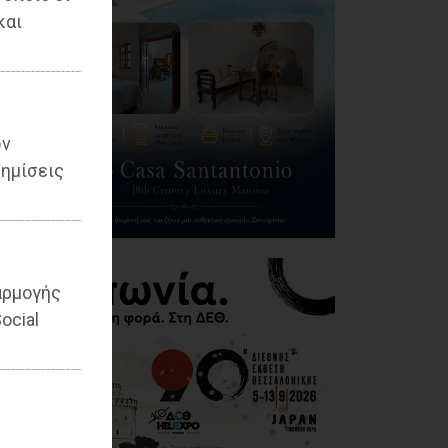
και
ων
ημίσεις
αρμογής
ocial