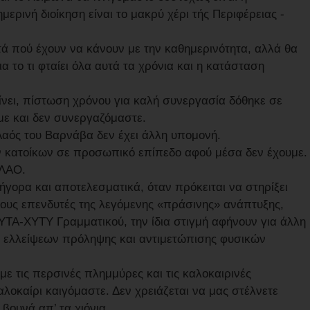
ημερινή διοίκηση είναι το μακρύ χέρι τής Περιφέρειας -
τά πού έχουν να κάνουν με την καθημερινότητα, αλλά θα
 το τι φταίει όλα αυτά τα χρόνια και η κατάσταση
γίνει, πίστωση χρόνου για καλή συνεργασία δόθηκε σε
με και δεν συνεργαζόμαστε.
Λαός του Βαρνάβα δεν έχει άλλη υπομονή.
ων κατοίκων σε προσωπικό επίπεδο αφού μέσα δεν έχουμε
ΛΑΟ.
ήγορα και αποτελεσματικά, όταν πρόκειται να στηρίξει
τους επενδυτές της λεγόμενης «πράσινης» ανάπτυξης,
ΤΑ-ΧΥΤΥ Γραμματικού, την ίδια στιγμή αφήνουν για άλλη
ν ελλείψεων πρόληψης και αντιμετώπισης φυσικών
με τις περσινές πλημμύρες και τις καλοκαιρινές
αλοκαίρι καιγόμαστε. Δεν χρειάζεται να μας στέλνετε
ουνά απ’ τα χιόνια.