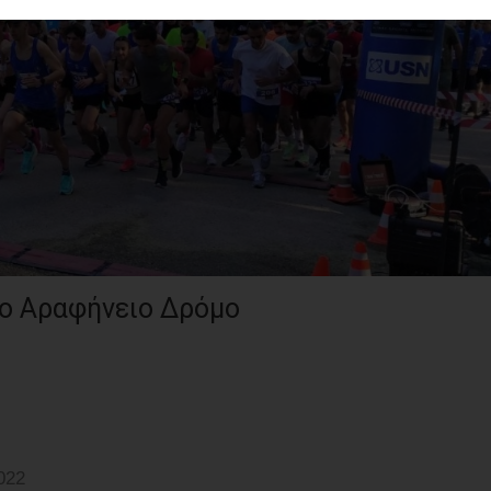
o Αραφήνειο Δρόμο
022