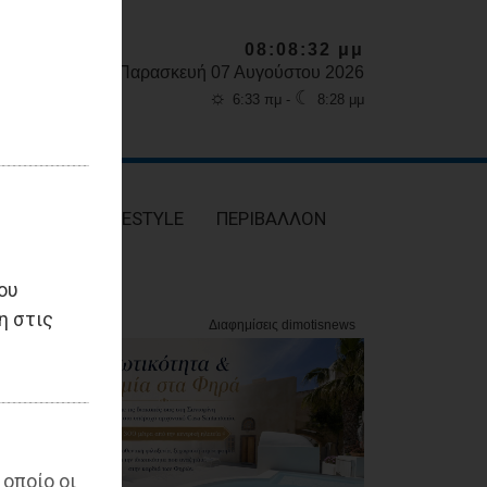
08:08:34 μμ
Παρασκευή 07 Αυγούστου 2026
☼
☾
6:33 πμ -
8:28 μμ
ΥΓΕΙΑ
LIFESTYLE
ΠΕΡΙΒΑΛΛΟΝ
ου
η στις
 οποίο οι