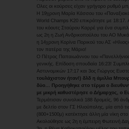
Ολες οι κούρσες είχαν γρήγορο ρυθμό μ
Η 19χρονη Μαρία Κάσσου του «Παναξιακός»
World Champs K20 επικράτησε με 18:17. 
του κόουτς Σταύρου Καρρέ για ένα συμπ
ως 2η η Ζωή Ανδρικοπούλου του ΑΟ Μυκό
η 14χρονη Κορίνα Πορικού του ΑΣ «Ηλιο
τον πατέρα της Μάριο!
Ο Πέτρος Παπαιωάννου του «Πανελλήνιος»
γενικής. Επίδοση σπουδαία 16:23! Συμπ
Αστυνομικών 17:17 και 3ος Γιώργος Ευστ
τουλάχιστον ήταν!) δλδ η άμιλλα Μπουρ
δύο… Προηγήθηκε στο τέρμα ο διευθυντ
με μικρή καθυστέρησε ο Δήμαρχος, ο Ευ
Τερμάτισαν συνολικά 188 δρομείς, 96 άνδ
με δελτίο στον ΓΣ Ηλιούπολης, μία από 
(800+1500μ) κατέκτησε άλλη μία νίκη στο
Ακολούθησε ως 2η η έμπειρη Φωτεινή Δαγ
3η, η Ρένα Καβακοπούλου μέλος του τοπι