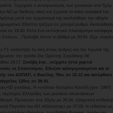
προστά. Ξεχώρισε ο ανταγωνισμός των γυναικών στα 5χλμ.
 ΑΟ με διεθνείς νίκες και έχουσα το entry standard του
Αμέσως μετά τον τερματισμό της ακολούθησε την οδηγία
ληρωματικό 20λεπτο τρέξιμο σε χαλαρό ρυθμό. Ακολούθησ
νου σε 19:30. Άλλο ένα εκπληκτικό πλασάρισμα κατάφερε
ς» Σπάτων…Πρόλαβε άνετα το βάθρο με 20:54. Είχε «λαγό»
 ΓΣ κατέκτησε τη νίκη στους άνδρες και την πρωτιά της
λήρωσαν την τριάδα 2ος Ορέστης Σαριδάκης ΑΕ
αθίου 19:17.
Συνέβη ένα…ντέρμπυ (στα χαρτιά
νούς vs Σπαντούρος. Εδειξαν καλογυμνασμένοι και οι
ής του ΔΟΠΑΠ, ο Βασίλης 78ος σε 32:22 και κατέφθασε
άγγελος 120ος σε 36:41.
ρες+92 γυναίκες. Η «ντόπια» Κατερίνα Κουτλή (γεν: 1997)
τις ταχύτερες Ελληνίδες των μεσαίων αποστάσεων
 θεσμό. Πρώτευσε στα 10χλμ με 35:34, εξαιρετική επίδοση!
κλή Παγκότο του ΑΟ «Κάλλιστος» με 37:03. Η ελθούσα ως
κού συλλόγου δρομέων, των Rafina Runners, ξεσήκωσε