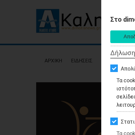
Στο dim
AΡΧΙΚΗ
ΕΙΔΗΣΕΙΣ
Δήλωση
ΠΟΛΙΤΙΚΗ
AΡΧΙΚΗ
ΕΙΔΗΣΕΙΣ
ΠΟΛΙΤΙΚΗ
ΤΟΠΙΚΗ
Απολ
ΑΥΤΟΔΙΟΙΚΗΣΗ
Τα coo
ιστότο
ΟΙΚΟΝΟΜΙΑ
σελίδες
ΑΘΛΗΤΙΣΜΟΣ
λειτου
ΠΟΛΙΤΙΣΜΟΣ
Στατι
ΣΠΙΤΙ-
Τα cook