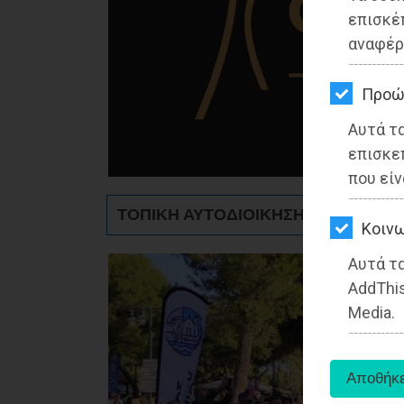
ΚΗΠΟΣ
επισκέ
αναφέρ
ΥΓΕΙΑ
LIFESTYLE
Προώ
Αυτά τ
ΤΑΞΙΔΙΑ
επισκε
ΕΞΟΔΟΣ
που είν
ΤΟΠΙΚΗ ΑΥΤΟΔΙΟΙΚΗΣΗ - Ραφήνα
ΠΕΡΙΒΑΛΛΟΝ
Kοινω
ΚΑΤΟΙΚΙΔΙΟ
Αυτά τα
AddThis
ΑΓΓΕΛΙΕΣ
Media.
ΕΦΗΜΕΡΙΔΕΣ
OΔΗΓΟΣ