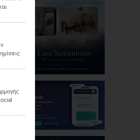
και
ων
ημίσεις
αρμογής
ocial