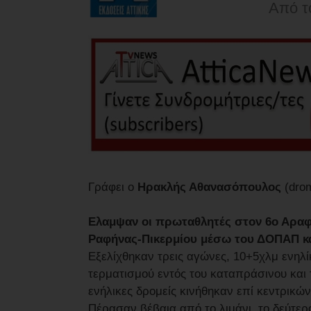
Από τ
Γράφει ο
Ηρακλής Αθανασόπουλος
(drom
Ελαμψαν οι πρωταθλητές στον 6ο Αραφ
Ραφήνας-Πικερμίου μέσω του ΔΟΠΑΠ και
Εξελίχθηκαν τρεις αγώνες, 10+5χλμ ενηλί
τερματισμού εντός του καταπράσινου και 
ενήλικες δρομείς κινήθηκαν επί κεντρικ
Πέρασαν βέβαια από το λιμάνι, το δεύτερ