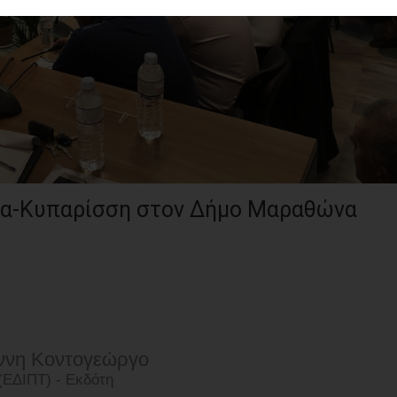
κα-Κυπαρίσση στον Δήμο Μαραθώνα
άννη Κοντογεώργο
ΕΔΙΠΤ) - Εκδότη