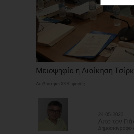
ΑΓΟΡΑΣ
ΨΙΘΥΡΟΙ
ΑΠΟΣΤΟΛΗ
ΑΡΘΡΩΝ
Μειοψηφία η Διοίκηση Τσίρ
Διαβάστηκε 3870 φορές
24-05-2022
Από τoν Γι
Δημοσιογράφο (