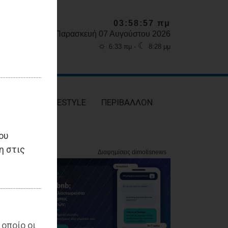
03:58:58 πμ
Παρασκευή 07 Αυγούστου 2026
☼
☾
6:33 πμ -
8:28 μμ
ΥΓΕΙΑ
LIFESTYLE
ΠΕΡΙΒΑΛΛΟΝ
ου
η στις
 οποίο οι