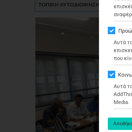
ΚΗΠΟΣ
ΤΟΠΙΚΗ ΑΥΤΟΔΙΟΙΚΗΣΗ - Μαραθώνα
επισκέ
αναφέρ
ΥΓΕΙΑ
LIFESTYLE
Προώ
Αυτά τ
ΤΑΞΙΔΙΑ
επισκε
ΕΞΟΔΟΣ
που είν
ΠΕΡΙΒΑΛΛΟΝ
Kοινω
ΚΑΤΟΙΚΙΔΙΟ
Αυτά τα
AddThis
ΑΓΓΕΛΙΕΣ
Media.
ΕΦΗΜΕΡΙΔΕΣ
OΔΗΓΟΣ