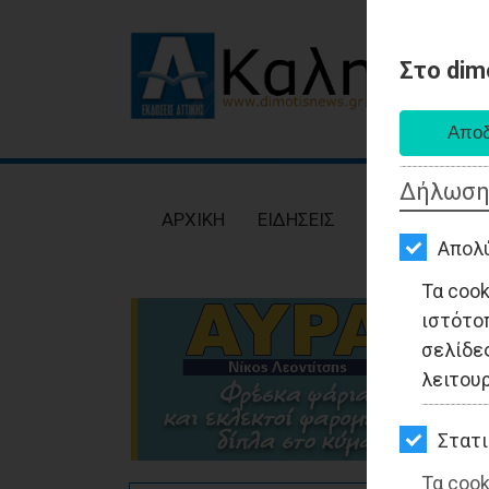
Στο dim
AΡΧΙΚΗ
ΕΙΔΗΣΕΙΣ
Δήλωση
ΠΟΛΙΤΙΚΗ
AΡΧΙΚΗ
ΕΙΔΗΣΕΙΣ
ΠΟΛΙΤΙΚΗ
ΤΟΠΙΚΗ
Απολ
ΑΥΤΟΔΙΟΙΚΗΣΗ
Τα coo
ιστότο
ΟΙΚΟΝΟΜΙΑ
σελίδες
ΑΘΛΗΤΙΣΜΟΣ
λειτου
ΠΟΛΙΤΙΣΜΟΣ
Στατι
ΣΠΙΤΙ-
Τα cook