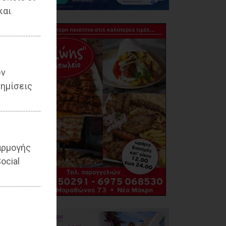
και
ων
ημίσεις
αρμογής
ocial