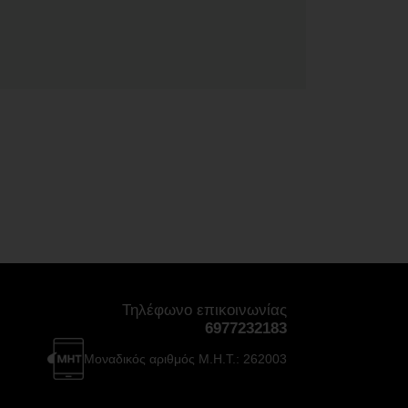
Τηλέφωνο επικοινωνίας
6977232183
Μοναδικός αριθμός Μ.Η.Τ.: 262003