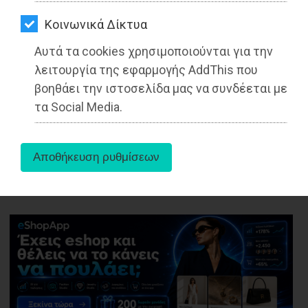
ΑΓΟΡΑΣ
Μήνυμα του Γιώργου Πατούλη για την
Kοινωνικά Δίκτυα
Εθνική Επέτειο της 28ης Οκτωβρίου
ΨΙΘΥΡΟΙ
1940
Αυτά τα cookies χρησιμοποιούνται για την
ΑΠΟΣΤΟΛΗ
λειτουργία της εφαρμογής AddThis που
ΑΡΘΡΩΝ
Διαβάστηκε 2704 φορές
βοηθάει την ιστοσελίδα μας να συνδέεται με
τα Social Media.
28-10-2021
Από τo Dimotisnews