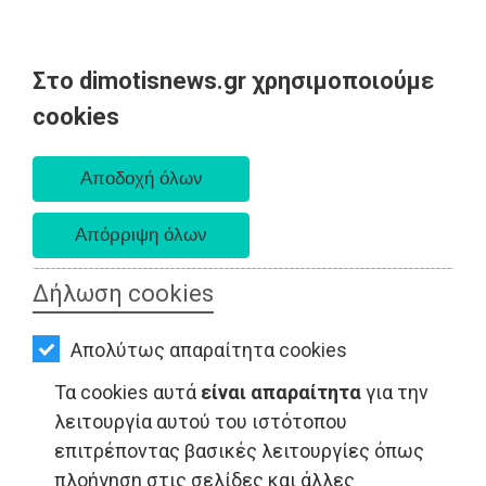
Στο dimotisnews.gr χρησιμοποιούμε
AΡΧΙΚΗ
cookies
Κυριακή 09 Αυγούστου 2026
ΕΙΔΗΣΕΙΣ
Α. 6:35 πμ - Δ. 8:25 μμ
ΠΟΛΙΤΙΚΗ
ΤΟΠΙΚΗ
ΑΥΤΟΔΙΟΙΚΗΣΗ
Δήλωση cookies
ΟΙΚΟΝΟΜΙΑ
Απολύτως απαραίτητα cookies
ΑΘΛΗΤΙΣΜΟΣ
Τα cookies αυτά
είναι απαραίτητα
για την
ΠΟΛΙΤΙΣΜΟΣ
λειτουργία αυτού του ιστότοπου
επιτρέποντας βασικές λειτουργίες όπως
ΤΟΠΙΚΗ ΑΥΤΟΔΙΟΙΚΗΣΗ - Αττική
ΣΠΙΤΙ-
πλοήγηση στις σελίδες και άλλες