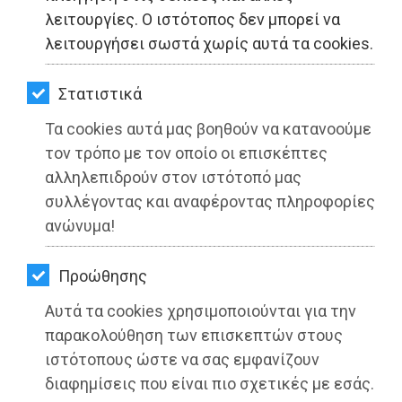
ΚΗΠΟΣ
λειτουργίες. Ο ιστότοπος δεν μπορεί να
λειτουργήσει σωστά χωρίς αυτά τα cookies.
ΥΓΕΙΑ
LIFESTYLE
Στατιστικά
Τα cookies αυτά μας βοηθούν να κατανοούμε
ΤΑΞΙΔΙΑ
τον τρόπο με τον οποίο οι επισκέπτες
ΕΞΟΔΟΣ
αλληλεπιδρούν στον ιστότοπό μας
συλλέγοντας και αναφέροντας πληροφορίες
ΠΕΡΙΒΑΛΛΟΝ
ανώνυμα!
ΚΑΤΟΙΚΙΔΙΟ
Προώθησης
ΑΓΓΕΛΙΕΣ
Αυτά τα cookies χρησιμοποιούνται για την
ΕΦΗΜΕΡΙΔΕΣ
παρακολούθηση των επισκεπτών στους
ιστότοπους ώστε να σας εμφανίζουν
OΔΗΓΟΣ
διαφημίσεις που είναι πιο σχετικές με εσάς.