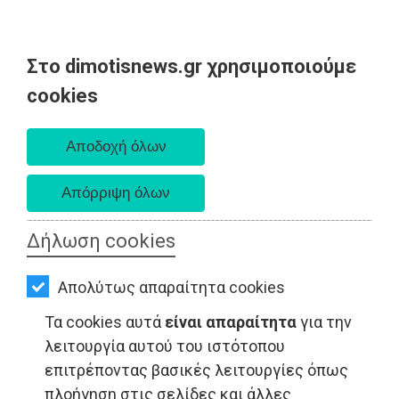
Στο dimotisnews.gr χρησιμοποιούμε
AΡΧΙΚΗ
cookies
Σάββατο 08 Αυγούστου 2026
ΕΙΔΗΣΕΙΣ
Α. 6:34 πμ - Δ. 8:26 μμ
ΠΟΛΙΤΙΚΗ
ΤΟΠΙΚΗ
ΑΥΤΟΔΙΟΙΚΗΣΗ
Δήλωση cookies
ΟΙΚΟΝΟΜΙΑ
ΤΟΠΙΚΗ ΑΥΤΟΔΙΟΙΚΗΣΗ - Αττική
Απολύτως απαραίτητα cookies
ΑΘΛΗΤΙΣΜΟΣ
Τα cookies αυτά
είναι απαραίτητα
για την
ΠΟΛΙΤΙΣΜΟΣ
λειτουργία αυτού του ιστότοπου
επιτρέποντας βασικές λειτουργίες όπως
ΣΠΙΤΙ-
πλοήγηση στις σελίδες και άλλες