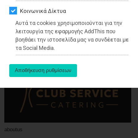
ΑΓΟΡΑΣ
Διαβάστηκε 2588 φορές
Kοινωνικά Δίκτυα
ΨΙΘΥΡΟΙ
Αυτά τα cookies χρησιμοποιούνται για την
ΑΠΟΣΤΟΛΗ
λειτουργία της εφαρμογής AddThis που
ΑΡΘΡΩΝ
13-06-2021
βοηθάει την ιστοσελίδα μας να συνδέεται με
Από τo Dimotisnews
τα Social Media.
aboutus