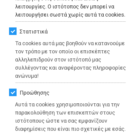
ΚΗΠΟΣ
λειτουργίες. Ο ιστότοπος δεν μπορεί να
λειτουργήσει σωστά χωρίς αυτά τα cookies.
ΥΓΕΙΑ
LIFESTYLE
Στατιστικά
Τα cookies αυτά μας βοηθούν να κατανοούμε
ΤΑΞΙΔΙΑ
τον τρόπο με τον οποίο οι επισκέπτες
ΕΞΟΔΟΣ
αλληλεπιδρούν στον ιστότοπό μας
συλλέγοντας και αναφέροντας πληροφορίες
ΠΕΡΙΒΑΛΛΟΝ
ανώνυμα!
ΚΑΤΟΙΚΙΔΙΟ
Προώθησης
ΑΓΓΕΛΙΕΣ
Αυτά τα cookies χρησιμοποιούνται για την
Μήνυμα του Περιφερειάρχη Αττικής
ΕΦΗΜΕΡΙΔΕΣ
παρακολούθηση των επισκεπτών στους
Γιώργου Πατούλη με αφορμή την
ιστότοπους ώστε να σας εμφανίζουν
έναρξη των πανελλαδικών εξετάσεων
OΔΗΓΟΣ
διαφημίσεις που είναι πιο σχετικές με εσάς.