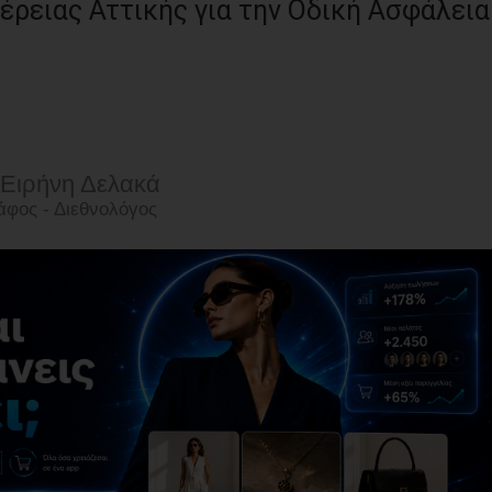
ρειας Αττικής για την Οδική Ασφάλεια
 Ειρήνη Δελακά
φος - Διεθνολόγος