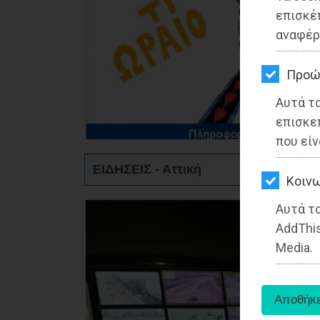
ΚΗΠΟΣ
επισκέ
αναφέρ
ΥΓΕΙΑ
LIFESTYLE
Προώ
Αυτά τ
ΤΑΞΙΔΙΑ
επισκε
ΕΞΟΔΟΣ
που είν
ΕΙΔΗΣΕΙΣ - Αττική
ΠΕΡΙΒΑΛΛΟΝ
Kοινω
ΚΑΤΟΙΚΙΔΙΟ
Αυτά τα
AddThis
ΑΓΓΕΛΙΕΣ
Media.
ΕΦΗΜΕΡΙΔΕΣ
OΔΗΓΟΣ