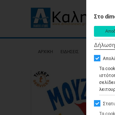
Στο dim
AΡΧΙΚΗ
ΕΙΔΗΣΕΙΣ
Δήλωση
ΠΟΛΙΤΙΚΗ
AΡΧΙΚΗ
ΕΙΔΗΣΕΙΣ
ΠΟΛΙΤΙΚΗ
ΤΟΠΙΚΗ
Απολ
ΑΥΤΟΔΙΟΙΚΗΣΗ
Τα coo
ιστότο
ΟΙΚΟΝΟΜΙΑ
σελίδες
ΑΘΛΗΤΙΣΜΟΣ
λειτου
ΠΟΛΙΤΙΣΜΟΣ
Στατι
ΣΠΙΤΙ-
Τα cook