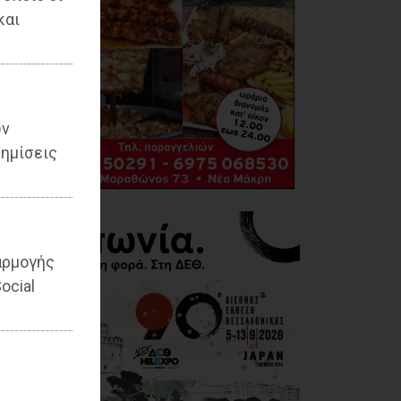
και
ων
ημίσεις
αρμογής
ocial