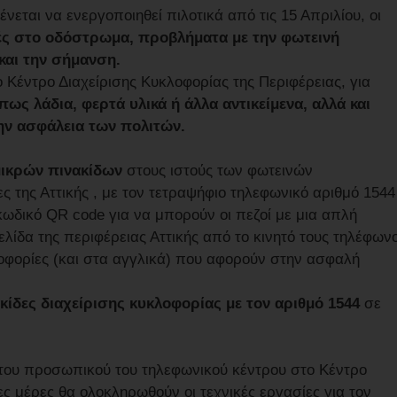
εται να ενεργοποιηθεί πιλοτικά από τις 15 Απριλίου, οι
ς στο οδόστρωμα, προβλήματα με την φωτεινή
και την σήμανση.
Κέντρο Διαχείρισης Κυκλοφορίας της Περιφέρειας, για
ως λάδια, φερτά υλικά ή
άλλα αντικείμενα, αλλά και
την ασφάλεια των
πολιτών.
μικρών πινακίδων
στους ιστούς των φωτεινών
ς της Αττικής , με τον τετραψήφιο τηλεφωνικό αριθμό 1544
ωδικό QR code για να μπορούν οι πεζοί με μια απλή
ελίδα της περιφέρειας Αττικής από το κινητό τους τηλέφων
οφορίες (και στα αγγλικά) που αφορούν στην ασφαλή
κίδες διαχείρισης κυκλοφορίας με τον αριθμό 1544
σε
ου προσωπικού του τηλεφωνικού κέντρου στο Κέντρο
ες μέρες θα ολοκληρωθούν οι τεχνικές εργασίες για τον