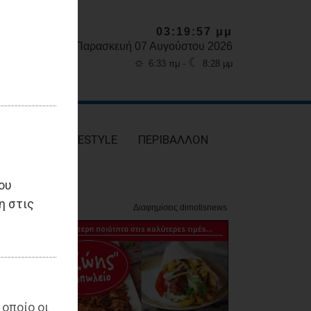
03:19:59 μμ
Παρασκευή 07 Αυγούστου 2026
☼
☾
6:33 πμ -
8:28 μμ
ΥΓΕΙΑ
LIFESTYLE
ΠΕΡΙΒΑΛΛΟΝ
ου
η στις
 οποίο οι