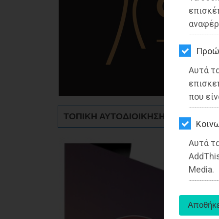
ΚΗΠΟΣ
επισκέ
αναφέρ
ΥΓΕΙΑ
LIFESTYLE
Προώ
Αυτά τ
ΤΑΞΙΔΙΑ
επισκε
ΕΞΟΔΟΣ
που είν
ΤΟΠΙΚΗ ΑΥΤΟΔΙΟΙΚΗΣΗ - Ανατολική 
ΠΕΡΙΒΑΛΛΟΝ
Kοινω
ΚΑΤΟΙΚΙΔΙΟ
Αυτά τα
AddThis
ΑΓΓΕΛΙΕΣ
Media.
ΕΦΗΜΕΡΙΔΕΣ
OΔΗΓΟΣ