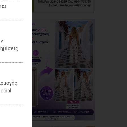
και
ων
ημίσεις
αρμογής
ocial