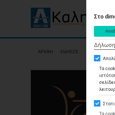
Στο dim
AΡΧΙΚΗ
ΕΙΔΗΣΕΙΣ
Δήλωση
ΠΟΛΙΤΙΚΗ
AΡΧΙΚΗ
ΕΙΔΗΣΕΙΣ
ΠΟΛΙΤΙΚΗ
ΤΟΠΙΚΗ
Απολ
ΑΥΤΟΔΙΟΙΚΗΣΗ
Τα coo
ιστότο
ΟΙΚΟΝΟΜΙΑ
σελίδες
ΑΘΛΗΤΙΣΜΟΣ
λειτου
ΠΟΛΙΤΙΣΜΟΣ
Στατι
ΣΠΙΤΙ-
Τα cook