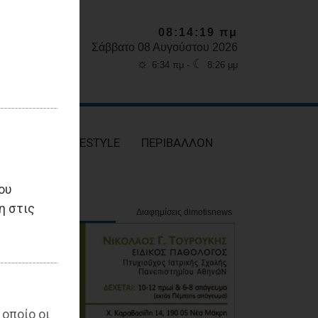
08:14:21 πμ
Σάββατο 08 Αυγούστου 2026
☼
☾
6:34 πμ -
8:26 μμ
ΥΓΕΙΑ
LIFESTYLE
ΠΕΡΙΒΑΛΛΟΝ
ου
η στις
 οποίο οι