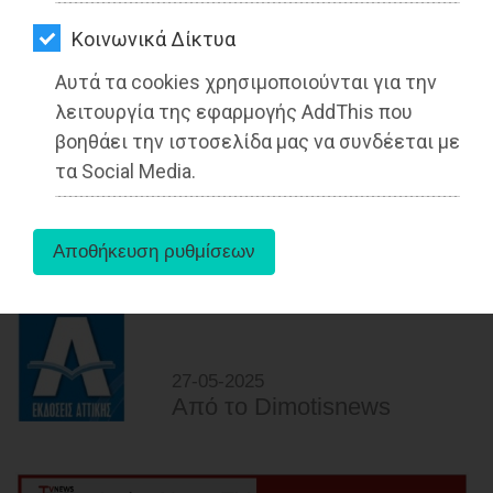
ΑΓΟΡΑΣ
Kοινωνικά Δίκτυα
ΨΙΘΥΡΟΙ
Αυτά τα cookies χρησιμοποιούνται για την
ΑΠΟΣΤΟΛΗ
λειτουργία της εφαρμογής AddThis που
ΑΡΘΡΩΝ
βοηθάει την ιστοσελίδα μας να συνδέεται με
τα Social Media.
Ο Ηλίας αναδείχθηκε Τροφώνειος
νικητής με 1ω15:31
Διαβάστηκε 3735 φορές
27-05-2025
Από τo Dimotisnews