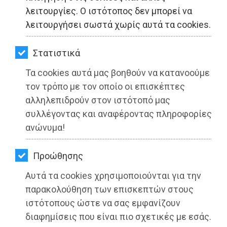
ΚΗΠΟΣ
λειτουργίες. Ο ιστότοπος δεν μπορεί να
λειτουργήσει σωστά χωρίς αυτά τα cookies.
ΥΓΕΙΑ
LIFESTYLE
Στατιστικά
Τα cookies αυτά μας βοηθούν να κατανοούμε
ΤΑΞΙΔΙΑ
τον τρόπο με τον οποίο οι επισκέπτες
ΕΞΟΔΟΣ
αλληλεπιδρούν στον ιστότοπό μας
συλλέγοντας και αναφέροντας πληροφορίες
ΠΕΡΙΒΑΛΛΟΝ
ανώνυμα!
ΚΑΤΟΙΚΙΔΙΟ
Προώθησης
ΑΓΓΕΛΙΕΣ
Αυτά τα cookies χρησιμοποιούνται για την
ΕΦΗΜΕΡΙΔΕΣ
παρακολούθηση των επισκεπτών στους
ιστότοπους ώστε να σας εμφανίζουν
OΔΗΓΟΣ
διαφημίσεις που είναι πιο σχετικές με εσάς.