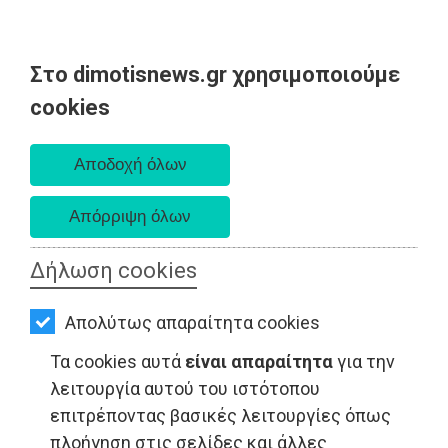
Στο dimotisnews.gr χρησιμοποιούμε
AΡΧΙΚΗ
cookies
Σάββατο 08 Αυγούστου 2026
ΕΙΔΗΣΕΙΣ
Α. 6:34 πμ - Δ. 8:26 μμ
ΠΟΛΙΤΙΚΗ
ΤΟΠΙΚΗ
ΑΥΤΟΔΙΟΙΚΗΣΗ
Δήλωση cookies
ΟΙΚΟΝΟΜΙΑ
Απολύτως απαραίτητα cookies
ΑΘΛΗΤΙΣΜΟΣ
Τα cookies αυτά
είναι απαραίτητα
για την
ΠΟΛΙΤΙΣΜΟΣ
λειτουργία αυτού του ιστότοπου
επιτρέποντας βασικές λειτουργίες όπως
LIFESTYLE - Ελλάδα
ΣΠΙΤΙ-
πλοήγηση στις σελίδες και άλλες