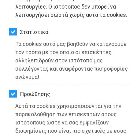
ΚΗΠΟΣ
λειτουργίες. Ο ιστότοπος δεν μπορεί να
λειτουργήσει σωστά χωρίς αυτά τα cookies.
ΥΓΕΙΑ
LIFESTYLE
Στατιστικά
Τα cookies αυτά μας βοηθούν να κατανοούμε
ΤΑΞΙΔΙΑ
τον τρόπο με τον οποίο οι επισκέπτες
ΕΞΟΔΟΣ
αλληλεπιδρούν στον ιστότοπό μας
συλλέγοντας και αναφέροντας πληροφορίες
ΠΕΡΙΒΑΛΛΟΝ
ανώνυμα!
ΚΑΤΟΙΚΙΔΙΟ
Οι Καρδιτσιώτες της Αττικής
Προώθησης
βράβευσαν τον καθηγητή Ευθύμιο
ΑΓΓΕΛΙΕΣ
Λέκκα
Αυτά τα cookies χρησιμοποιούνται για την
ΕΦΗΜΕΡΙΔΕΣ
παρακολούθηση των επισκεπτών στους
Διαβάστηκε 1707 φορές
ιστότοπους ώστε να σας εμφανίζουν
OΔΗΓΟΣ
διαφημίσεις που είναι πιο σχετικές με εσάς.