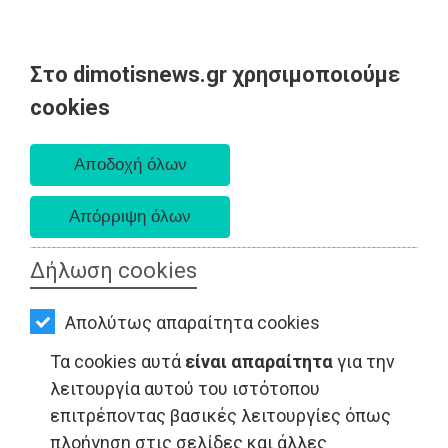
Στο dimotisnews.gr χρησιμοποιούμε
AΡΧΙΚΗ
cookies
Παρασκευή 07 Αυγούστου 2026
ΕΙΔΗΣΕΙΣ
Α. 6:33 πμ - Δ. 8:28 μμ
ΠΟΛΙΤΙΚΗ
ΤΟΠΙΚΗ
ΑΥΤΟΔΙΟΙΚΗΣΗ
Δήλωση cookies
ΟΙΚΟΝΟΜΙΑ
Απολύτως απαραίτητα cookies
ΑΘΛΗΤΙΣΜΟΣ
LIFESTYLE - Μαραθώνας
Τα cookies αυτά
είναι απαραίτητα
για την
ΠΟΛΙΤΙΣΜΟΣ
λειτουργία αυτού του ιστότοπου
επιτρέποντας βασικές λειτουργίες όπως
ΣΠΙΤΙ-
πλοήγηση στις σελίδες και άλλες