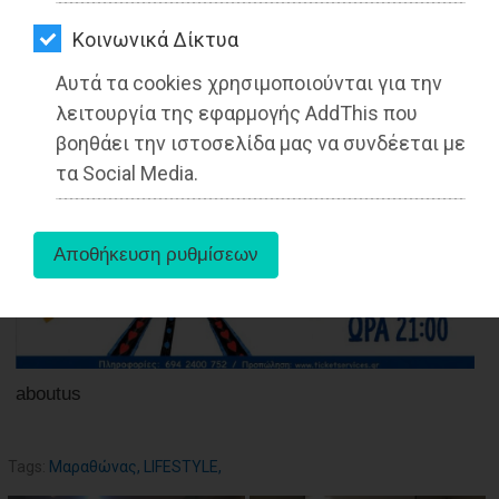
ΑΓΟΡΑΣ
Kοινωνικά Δίκτυα
ΨΙΘΥΡΟΙ
16-12-2021
Αυτά τα cookies χρησιμοποιούνται για την
Από τo Dimotisnews
ΑΠΟΣΤΟΛΗ
λειτουργία της εφαρμογής AddThis που
ΑΡΘΡΩΝ
βοηθάει την ιστοσελίδα μας να συνδέεται με
τα Social Media.
aboutus
Tags:
Μαραθώνας
,
LIFESTYLE
,