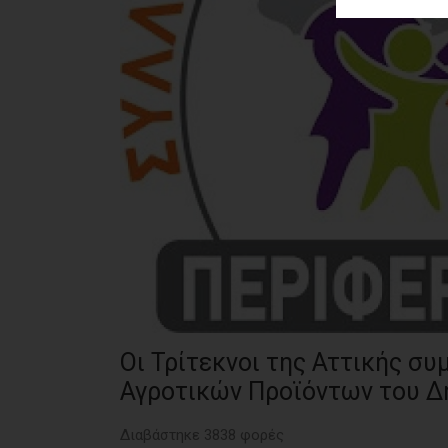
ΑΓΟΡΑΣ
ΨΙΘΥΡΟΙ
ΑΠΟΣΤΟΛΗ
ΑΡΘΡΩΝ
Οι Τρίτεκνοι της Αττικής σ
Αγροτικών Προϊόντων του 
Διαβάστηκε 3838 φορές