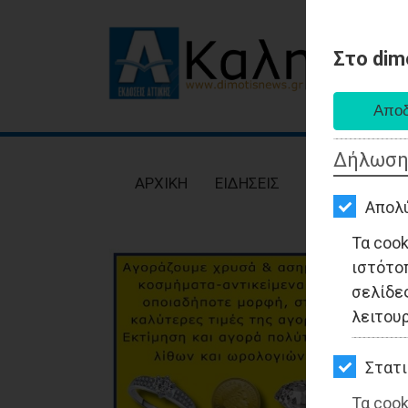
Στο dim
AΡΧΙΚΗ
ΕΙΔΗΣΕΙΣ
Δήλωση
ΠΟΛΙΤΙΚΗ
AΡΧΙΚΗ
ΕΙΔΗΣΕΙΣ
ΠΟΛΙΤΙΚΗ
ΤΟΠΙΚΗ
Απολ
ΑΥΤΟΔΙΟΙΚΗΣΗ
Τα coo
ιστότο
ΟΙΚΟΝΟΜΙΑ
σελίδες
ΑΘΛΗΤΙΣΜΟΣ
λειτου
ΠΟΛΙΤΙΣΜΟΣ
Στατι
ΣΠΙΤΙ-
Τα cook