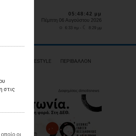
05:48:44 μμ
Πέμπτη 06 Αυγούστου 2026
☼
☾
6:33 πμ -
8:29 μμ
ΥΓΕΙΑ
LIFESTYLE
ΠΕΡΙΒΑΛΛΟΝ
ου
η στις
 οποίο οι