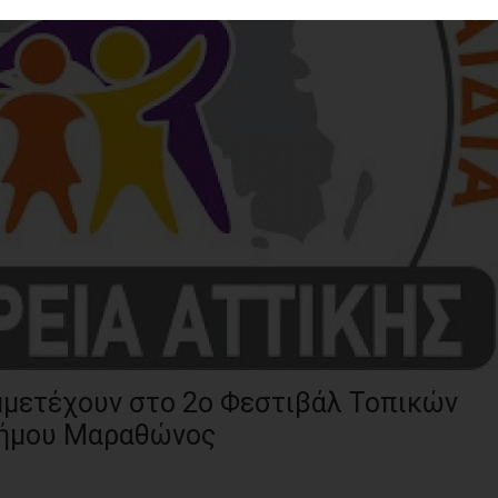
υμμετέχουν στο 2ο Φεστιβάλ Τοπικών
Δήμου Μαραθώνος