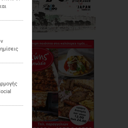
και
ων
ημίσεις
αρμογής
ocial