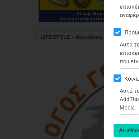
ΚΗΠΟΣ
επισκέ
αναφέρ
ΥΓΕΙΑ
LIFESTYLE
Προώ
LIFESTYLE - Ανατολική Αττική
Αυτά τ
ΤΑΞΙΔΙΑ
επισκε
ΕΞΟΔΟΣ
που είν
ΠΕΡΙΒΑΛΛΟΝ
Kοινω
ΚΑΤΟΙΚΙΔΙΟ
Αυτά τα
AddThis
ΑΓΓΕΛΙΕΣ
Media.
ΕΦΗΜΕΡΙΔΕΣ
OΔΗΓΟΣ