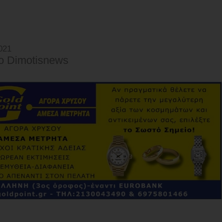
021
o Dimotisnews