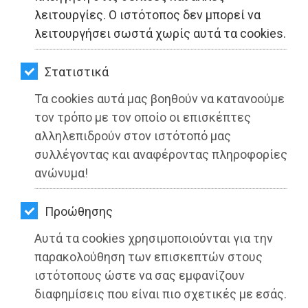
ΚΗΠΟΣ
λειτουργίες. Ο ιστότοπος δεν μπορεί να
λειτουργήσει σωστά χωρίς αυτά τα cookies.
ΥΓΕΙΑ
LIFESTYLE
Στατιστικά
Τα cookies αυτά μας βοηθούν να κατανοούμε
ΤΑΞΙΔΙΑ
τον τρόπο με τον οποίο οι επισκέπτες
ΕΞΟΔΟΣ
αλληλεπιδρούν στον ιστότοπό μας
συλλέγοντας και αναφέροντας πληροφορίες
ΠΕΡΙΒΑΛΛΟΝ
ανώνυμα!
ΚΑΤΟΙΚΙΔΙΟ
Παράδοση οχήματος για τις
Προώθησης
κοινωνικές υπηρεσίες του Δήμου
ΑΓΓΕΛΙΕΣ
Αυτά τα cookies χρησιμοποιούνται για την
Μαραθώνος
ΕΦΗΜΕΡΙΔΕΣ
παρακολούθηση των επισκεπτών στους
Διαβάστηκε 4048 φορές
ιστότοπους ώστε να σας εμφανίζουν
OΔΗΓΟΣ
διαφημίσεις που είναι πιο σχετικές με εσάς.