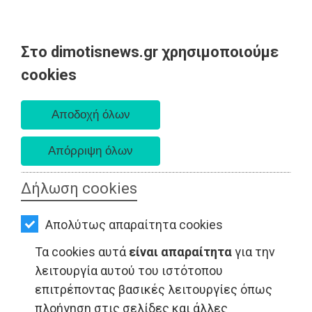
Στο dimotisnews.gr χρησιμοποιούμε
AΡΧΙΚΗ
cookies
Σάββατο 08 Αυγούστου 2026
ΕΙΔΗΣΕΙΣ
Α. 6:34 πμ - Δ. 8:26 μμ
ΠΟΛΙΤΙΚΗ
ΤΟΠΙΚΗ
ΑΥΤΟΔΙΟΙΚΗΣΗ
Δήλωση cookies
ΟΙΚΟΝΟΜΙΑ
Απολύτως απαραίτητα cookies
ΑΘΛΗΤΙΣΜΟΣ
Τα cookies αυτά
είναι απαραίτητα
για την
ΠΟΛΙΤΙΣΜΟΣ
λειτουργία αυτού του ιστότοπου
επιτρέποντας βασικές λειτουργίες όπως
ΤΟΠΙΚΗ ΑΥΤΟΔΙΟΙΚΗΣΗ - Μαραθώνας
ΣΠΙΤΙ-
πλοήγηση στις σελίδες και άλλες