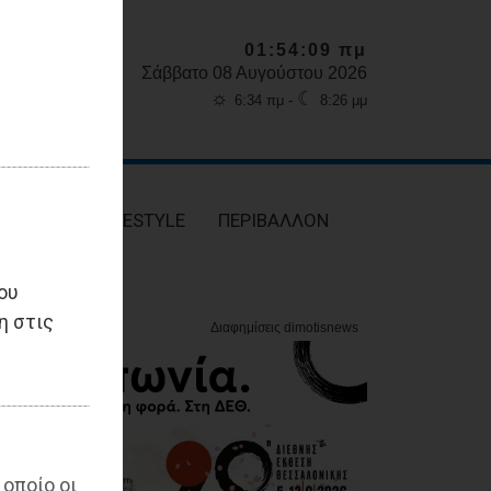
01:54:10 πμ
Σάββατο 08 Αυγούστου 2026
☼
☾
6:34 πμ -
8:26 μμ
ΥΓΕΙΑ
LIFESTYLE
ΠΕΡΙΒΑΛΛΟΝ
ου
η στις
 οποίο οι