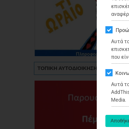
ΚΗΠΟΣ
επισκέ
αναφέρ
ΥΓΕΙΑ
LIFESTYLE
Προώ
Αυτά τ
ΤΑΞΙΔΙΑ
επισκε
ΕΞΟΔΟΣ
που είν
ΤΟΠΙΚΗ ΑΥΤΟΔΙΟΙΚΗΣΗ - Ραφήνα
ΠΕΡΙΒΑΛΛΟΝ
Kοινω
ΚΑΤΟΙΚΙΔΙΟ
Αυτά τα
AddThis
ΑΓΓΕΛΙΕΣ
Media.
ΕΦΗΜΕΡΙΔΕΣ
OΔΗΓΟΣ