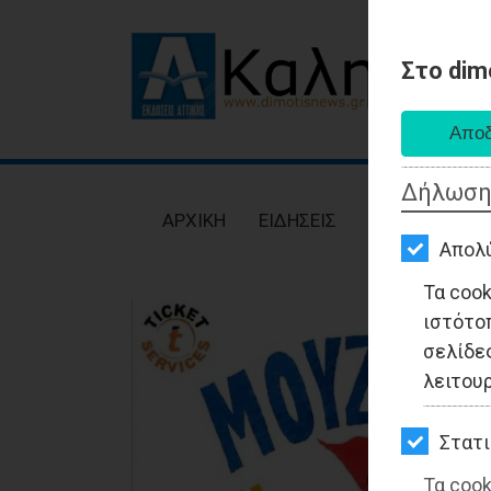
Στο dim
AΡΧΙΚΗ
ΕΙΔΗΣΕΙΣ
Δήλωση
ΠΟΛΙΤΙΚΗ
AΡΧΙΚΗ
ΕΙΔΗΣΕΙΣ
ΠΟΛΙΤΙΚΗ
ΤΟΠΙΚΗ
Απολ
ΑΥΤΟΔΙΟΙΚΗΣΗ
Τα coo
ιστότο
ΟΙΚΟΝΟΜΙΑ
σελίδες
ΑΘΛΗΤΙΣΜΟΣ
λειτου
ΠΟΛΙΤΙΣΜΟΣ
Στατι
ΣΠΙΤΙ-
Τα cook