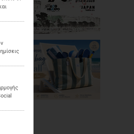
και
ων
ημίσεις
αρμογής
ocial