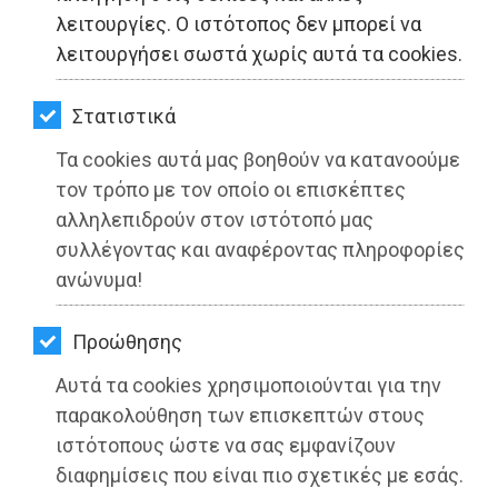
ΚΗΠΟΣ
λειτουργίες. Ο ιστότοπος δεν μπορεί να
λειτουργήσει σωστά χωρίς αυτά τα cookies.
ΥΓΕΙΑ
LIFESTYLE
Στατιστικά
Τα cookies αυτά μας βοηθούν να κατανοούμε
ΤΑΞΙΔΙΑ
τον τρόπο με τον οποίο οι επισκέπτες
ΠΕΡΙΦΕΡΕΙΑ ΑΤΤΙΚΗΣ: Δράσεις
ΕΞΟΔΟΣ
αλληλεπιδρούν στον ιστότοπό μας
ενημέρωσης και κινητοποίησης για
συλλέγοντας και αναφέροντας πληροφορίες
ΠΕΡΙΒΑΛΛΟΝ
την αύξηση του ποσοστού
ανώνυμα!
εμβολιασμών
ΚΑΤΟΙΚΙΔΙΟ
Προώθησης
Διαβάστηκε 1707 φορές
ΑΓΓΕΛΙΕΣ
Αυτά τα cookies χρησιμοποιούνται για την
ΕΦΗΜΕΡΙΔΕΣ
παρακολούθηση των επισκεπτών στους
ιστότοπους ώστε να σας εμφανίζουν
OΔΗΓΟΣ
διαφημίσεις που είναι πιο σχετικές με εσάς.
10-07-2021