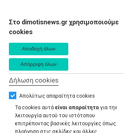
Στο dimotisnews.gr χρησιμοποιούμε
AΡΧΙΚΗ
cookies
Πέμπτη 06 Αυγούστου 2026
ΕΙΔΗΣΕΙΣ
Α. 6:33 πμ - Δ. 8:29 μμ
ΠΟΛΙΤΙΚΗ
ΤΟΠΙΚΗ
ΑΥΤΟΔΙΟΙΚΗΣΗ
Δήλωση cookies
ΟΙΚΟΝΟΜΙΑ
ΤΟΠΙΚΗ ΑΥΤΟΔΙΟΙΚΗΣΗ - Αττική
Απολύτως απαραίτητα cookies
ΑΘΛΗΤΙΣΜΟΣ
Τα cookies αυτά
είναι απαραίτητα
για την
ΠΟΛΙΤΙΣΜΟΣ
λειτουργία αυτού του ιστότοπου
επιτρέποντας βασικές λειτουργίες όπως
ΣΠΙΤΙ-
πλοήγηση στις σελίδες και άλλες