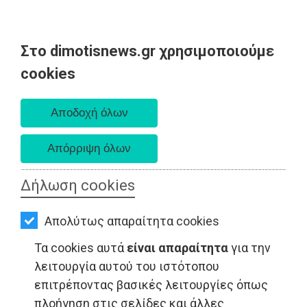
Στο dimotisnews.gr χρησιμοποιούμε
AΡΧΙΚΗ
cookies
Κυριακή 09 Αυγούστου 2026
ΕΙΔΗΣΕΙΣ
Α. 6:35 πμ - Δ. 8:25 μμ
ΠΟΛΙΤΙΚΗ
ΤΟΠΙΚΗ
ΑΥΤΟΔΙΟΙΚΗΣΗ
Δήλωση cookies
ΤΟΠΙΚΗ ΑΥΤΟΔΙΟΙΚΗΣΗ - Αττική
ΟΙΚΟΝΟΜΙΑ
Απολύτως απαραίτητα cookies
ΑΘΛΗΤΙΣΜΟΣ
Τα cookies αυτά
είναι απαραίτητα
για την
ΠΟΛΙΤΙΣΜΟΣ
λειτουργία αυτού του ιστότοπου
επιτρέποντας βασικές λειτουργίες όπως
ΣΠΙΤΙ-
πλοήγηση στις σελίδες και άλλες