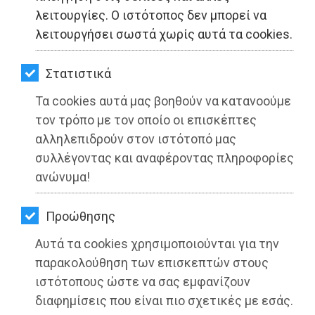
ΚΗΠΟΣ
λειτουργίες. Ο ιστότοπος δεν μπορεί να
λειτουργήσει σωστά χωρίς αυτά τα cookies.
ΥΓΕΙΑ
LIFESTYLE
Στατιστικά
ΠΕΡΙΦΕΡΕΙΑ ΑΤΤΙΚΗΣ: Το πολιτιστικό
Τα cookies αυτά μας βοηθούν να κατανοούμε
ΤΑΞΙΔΙΑ
καλοκαίρι συνεχίζεται με εξαιρετικές
τον τρόπο με τον οποίο οι επισκέπτες
συναυλίες και θεατρικές
ΕΞΟΔΟΣ
αλληλεπιδρούν στον ιστότοπό μας
παραστάσεις
συλλέγοντας και αναφέροντας πληροφορίες
ΠΕΡΙΒΑΛΛΟΝ
ανώνυμα!
Διαβάστηκε 2511 φορές
ΚΑΤΟΙΚΙΔΙΟ
Προώθησης
ΑΓΓΕΛΙΕΣ
Αυτά τα cookies χρησιμοποιούνται για την
ΕΦΗΜΕΡΙΔΕΣ
παρακολούθηση των επισκεπτών στους
27-05-2025
Από τo Dimotisnews
ιστότοπους ώστε να σας εμφανίζουν
OΔΗΓΟΣ
διαφημίσεις που είναι πιο σχετικές με εσάς.