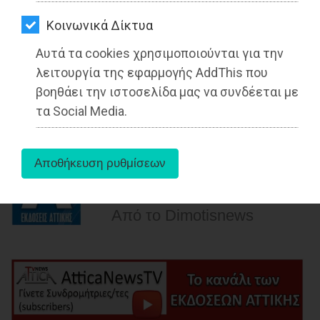
ΑΓΟΡΑΣ
Πιστοποίηση των ανοιχτών
Kοινωνικά Δίκτυα
ΨΙΘΥΡΟΙ
αθλητικών χώρων και των αθλητικών
Αυτά τα cookies χρησιμοποιούνται για την
ΑΠΟΣΤΟΛΗ
χώρων των σχολικών μονάδων του
λειτουργία της εφαρμογής AddThis που
ΑΡΘΡΩΝ
Δήμου Μαραθώνος
βοηθάει την ιστοσελίδα μας να συνδέεται με
τα Social Media.
Διαβάστηκε 3224 φορές
27-05-2025
Από τo Dimotisnews