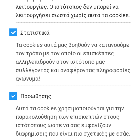
ΚΗΠΟΣ
λειτουργίες. Ο ιστότοπος δεν μπορεί να
λειτουργήσει σωστά χωρίς αυτά τα cookies.
ΥΓΕΙΑ
LIFESTYLE
Στατιστικά
Τα cookies αυτά μας βοηθούν να κατανοούμε
ΤΑΞΙΔΙΑ
τον τρόπο με τον οποίο οι επισκέπτες
ΕΞΟΔΟΣ
αλληλεπιδρούν στον ιστότοπό μας
συλλέγοντας και αναφέροντας πληροφορίες
ΠΕΡΙΒΑΛΛΟΝ
ανώνυμα!
ΚΑΤΟΙΚΙΔΙΟ
Προώθησης
ΑΓΓΕΛΙΕΣ
Αυτά τα cookies χρησιμοποιούνται για την
ΕΦΗΜΕΡΙΔΕΣ
παρακολούθηση των επισκεπτών στους
ιστότοπους ώστε να σας εμφανίζουν
OΔΗΓΟΣ
διαφημίσεις που είναι πιο σχετικές με εσάς.