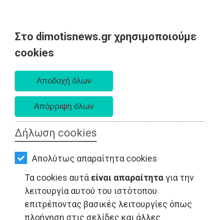
Στο dimotisnews.gr χρησιμοποιούμε
AΡΧΙΚΗ
cookies
Σάββατο 08 Αυγούστου 2026
ΕΙΔΗΣΕΙΣ
Α. 6:34 πμ - Δ. 8:26 μμ
ΠΟΛΙΤΙΚΗ
ΤΟΠΙΚΗ
ΑΥΤΟΔΙΟΙΚΗΣΗ
Δήλωση cookies
ΤΟΠΙΚΗ ΑΥΤΟΔΙΟΙΚΗΣΗ - Μαραθώνας
ΟΙΚΟΝΟΜΙΑ
Απολύτως απαραίτητα cookies
ΑΘΛΗΤΙΣΜΟΣ
Τα cookies αυτά
είναι απαραίτητα
για την
ΠΟΛΙΤΙΣΜΟΣ
λειτουργία αυτού του ιστότοπου
επιτρέποντας βασικές λειτουργίες όπως
ΣΠΙΤΙ-
πλοήγηση στις σελίδες και άλλες