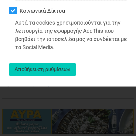
ΑΓΟΡΑΣ
29-01-2022
Kοινωνικά Δίκτυα
Από τo Dimotisnews
ΨΙΘΥΡΟΙ
Αυτά τα cookies χρησιμοποιούνται για την
ΑΠΟΣΤΟΛΗ
λειτουργία της εφαρμογής AddThis που
ΑΡΘΡΩΝ
βοηθάει την ιστοσελίδα μας να συνδέεται με
τα Social Media.
aboutus
Tags:
Ανατολική Αττική
,
ΨΙΘΥΡΟΙ
,