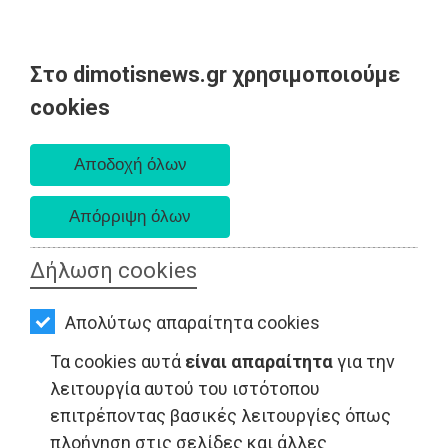
Στο dimotisnews.gr χρησιμοποιούμε
AΡΧΙΚΗ
cookies
Πέμπτη 06 Αυγούστου 2026
ΕΙΔΗΣΕΙΣ
Α. 6:33 πμ - Δ. 8:29 μμ
ΠΟΛΙΤΙΚΗ
ΤΟΠΙΚΗ
ΑΥΤΟΔΙΟΙΚΗΣΗ
Δήλωση cookies
ΟΙΚΟΝΟΜΙΑ
Απολύτως απαραίτητα cookies
ΑΘΛΗΤΙΣΜΟΣ
Τα cookies αυτά
είναι απαραίτητα
για την
ΨΙΘΥΡΟΙ - Ανατολική Αττική
ΠΟΛΙΤΙΣΜΟΣ
λειτουργία αυτού του ιστότοπου
επιτρέποντας βασικές λειτουργίες όπως
ΣΠΙΤΙ-
πλοήγηση στις σελίδες και άλλες