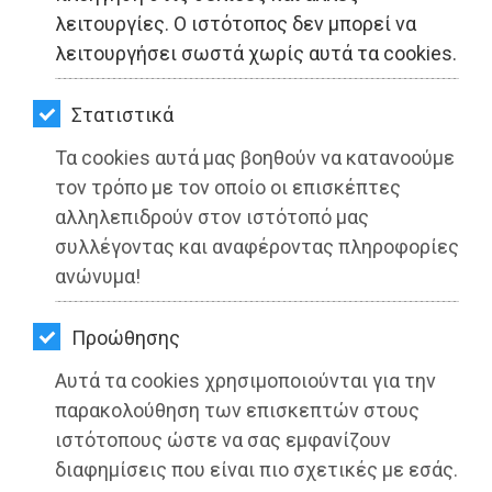
ΚΗΠΟΣ
λειτουργίες. Ο ιστότοπος δεν μπορεί να
λειτουργήσει σωστά χωρίς αυτά τα cookies.
ΥΓΕΙΑ
LIFESTYLE
Στατιστικά
Τα cookies αυτά μας βοηθούν να κατανοούμε
ΤΑΞΙΔΙΑ
τον τρόπο με τον οποίο οι επισκέπτες
ΕΞΟΔΟΣ
αλληλεπιδρούν στον ιστότοπό μας
συλλέγοντας και αναφέροντας πληροφορίες
ΠΕΡΙΒΑΛΛΟΝ
ανώνυμα!
Πόσο αναγκαίο είναι ένα Γενικό
ΚΑΤΟΙΚΙΔΙΟ
Νοσοκομείο στην Ανατολική Αττική;
Προώθησης
ΑΓΓΕΛΙΕΣ
Αυτά τα cookies χρησιμοποιούνται για την
Διαβάστηκε 6076 φορές
ΕΦΗΜΕΡΙΔΕΣ
παρακολούθηση των επισκεπτών στους
ιστότοπους ώστε να σας εμφανίζουν
OΔΗΓΟΣ
διαφημίσεις που είναι πιο σχετικές με εσάς.