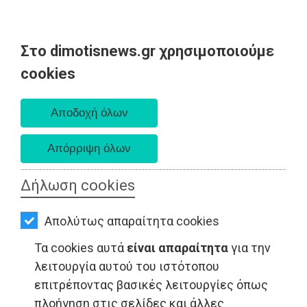
Στο dimotisnews.gr χρησιμοποιούμε
AΡΧΙΚΗ
cookies
Παρασκευή 07 Αυγούστου 2026
ΕΙΔΗΣΕΙΣ
Α. 6:33 πμ - Δ. 8:28 μμ
ΠΟΛΙΤΙΚΗ
ΤΟΠΙΚΗ
ΑΥΤΟΔΙΟΙΚΗΣΗ
Δήλωση cookies
ΟΙΚΟΝΟΜΙΑ
Απολύτως απαραίτητα cookies
ΑΘΛΗΤΙΣΜΟΣ
Τα cookies αυτά
είναι απαραίτητα
για την
ΠΟΛΙΤΙΣΜΟΣ
λειτουργία αυτού του ιστότοπου
επιτρέποντας βασικές λειτουργίες όπως
ΤΟΠΙΚΗ ΑΥΤΟΔΙΟΙΚΗΣΗ - Μαραθώνας
ΣΠΙΤΙ-
πλοήγηση στις σελίδες και άλλες