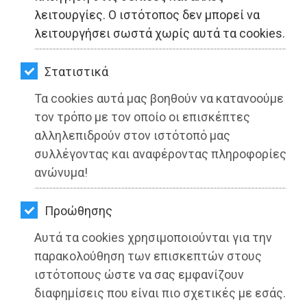
ΚΗΠΟΣ
λειτουργίες. Ο ιστότοπος δεν μπορεί να
λειτουργήσει σωστά χωρίς αυτά τα cookies.
ΥΓΕΙΑ
LIFESTYLE
Στατιστικά
Τα cookies αυτά μας βοηθούν να κατανοούμε
ΤΑΞΙΔΙΑ
τον τρόπο με τον οποίο οι επισκέπτες
ΕΞΟΔΟΣ
αλληλεπιδρούν στον ιστότοπό μας
συλλέγοντας και αναφέροντας πληροφορίες
ΠΕΡΙΒΑΛΛΟΝ
ανώνυμα!
ΚΑΤΟΙΚΙΔΙΟ
Ψήφισμα Διαμαρτυρίας στην
Προώθησης
Διεύθυνση του υποκαταστήματος της
ΑΓΓΕΛΙΕΣ
Αυτά τα cookies χρησιμοποιούνται για την
Πειραιώς στον Μαραθώνα παρέδωσε
ΕΦΗΜΕΡΙΔΕΣ
παρακολούθηση των επισκεπτών στους
ο Δήμαρχος Μαραθώνος
ιστότοπους ώστε να σας εμφανίζουν
OΔΗΓΟΣ
διαφημίσεις που είναι πιο σχετικές με εσάς.
Διαβάστηκε 4182 φορές