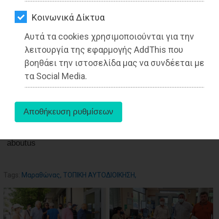
ΑΓΟΡΑΣ
Kοινωνικά Δίκτυα
ΨΙΘΥΡΟΙ
Αυτά τα cookies χρησιμοποιούνται για την
ΑΠΟΣΤΟΛΗ
01-07-2021
λειτουργία της εφαρμογής AddThis που
Από τo Dimotisnews
ΑΡΘΡΩΝ
βοηθάει την ιστοσελίδα μας να συνδέεται με
τα Social Media.
aboutus
Tags:
Μαραθώνας
,
ΤΟΠΙΚΗ ΑΥΤΟΔΙΟΙΚΗΣΗ
,