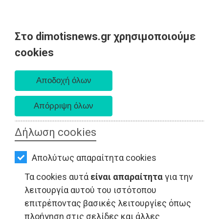
Στο dimotisnews.gr χρησιμοποιούμε
AΡΧΙΚΗ
cookies
Πέμπτη 06 Αυγούστου 2026
ΕΙΔΗΣΕΙΣ
Α. 6:33 πμ - Δ. 8:29 μμ
ΠΟΛΙΤΙΚΗ
ΤΟΠΙΚΗ
ΑΥΤΟΔΙΟΙΚΗΣΗ
Δήλωση cookies
ΟΙΚΟΝΟΜΙΑ
Απολύτως απαραίτητα cookies
ΑΘΛΗΤΙΣΜΟΣ
Τα cookies αυτά
είναι απαραίτητα
για την
ΠΟΛΙΤΙΚΗ - Ελλάδα
ΠΟΛΙΤΙΣΜΟΣ
λειτουργία αυτού του ιστότοπου
επιτρέποντας βασικές λειτουργίες όπως
ΣΠΙΤΙ-
πλοήγηση στις σελίδες και άλλες