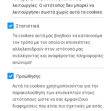
ΚΗΠΟΣ
λειτουργίες. Ο ιστότοπος δεν μπορεί να
λειτουργήσει σωστά χωρίς αυτά τα cookies.
ΥΓΕΙΑ
LIFESTYLE
Στατιστικά
Τα cookies αυτά μας βοηθούν να κατανοούμε
ΤΑΞΙΔΙΑ
τον τρόπο με τον οποίο οι επισκέπτες
ΕΞΟΔΟΣ
αλληλεπιδρούν στον ιστότοπό μας
συλλέγοντας και αναφέροντας πληροφορίες
ΠΕΡΙΒΑΛΛΟΝ
ανώνυμα!
Ψηφίστηκε στη Βουλή η κατάργηση
ΚΑΤΟΙΚΙΔΙΟ
της απλής αναλογικής στην Τοπική
Προώθησης
Αυτοδιοίκηση
ΑΓΓΕΛΙΕΣ
Αυτά τα cookies χρησιμοποιούνται για την
Διαβάστηκε 3382 φορές
ΕΦΗΜΕΡΙΔΕΣ
παρακολούθηση των επισκεπτών στους
ιστότοπους ώστε να σας εμφανίζουν
OΔΗΓΟΣ
διαφημίσεις που είναι πιο σχετικές με εσάς.