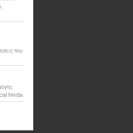
ι
ίσεις που
μογής
ial Media.