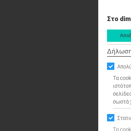
Στο dim
Δήλωση
Απολύ
Τα cook
ιστότοπ
σελίδες
σωστά χ
Στατι
Τα cook