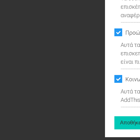
επισκέ
αναφέρ
Προώ
Αυτά τα
επισκε
είναι π
Kοινω
Αυτά τα
AddThis