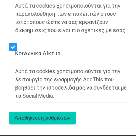
Αυτά τα cookies χρησιμοποιούνται για την
παρακολούθηση των επισκεπτών στους
ιστότοπους ώστε να σας εμφανίζουν
διαφημίσεις που είναι πιο σχετικές με εσάς.
Η επάνοδος στη διοίκηση Τσεβά του Σωτήρη
Σκούφου μπορεί να αιφνιδίασε πολλούς, αλλά
Kοινωνικά Δίκτυα
όχι την εφημερίδα μας.
Αυτά τα cookies χρησιμοποιούνται για την
Το «woman to man» σε Σκούφο εδώ και τρίμηνο,
λειτουργία της εφαρμογής AddThis που
από την Τσεβά ήταν γνωστό.
βοηθάει την ιστοσελίδα μας να συνδέεται με
τα Social Media.
Πολλοί το άκουγαν, λίγοι το πιστεύαν.
Από την καταγγελία στην επανα-αποδοχή υπήρχε
πραγματικά μεγάλη απόσταση, η οποία όμως
καλύφθηκε.