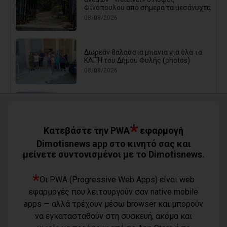
Φινόπουλου από σήμερα τα μεσάνυχτα
08/08/2026
Δωρεάν θαλάσσια μπάνια για όλα τα
ΚΑΠΗ του Δήμου Φυλής (photos)
08/08/2026
Ο Αύγουστος είναι ίσως η μεγαλύτερη
δοκιμασία για τον Δήμο Μαραθώνος
08/08/2026
*
Κατεβάστε την PWA
εφαρμογή
Dimotisnews app στο κινητό σας και
μείνετε συντονισμένοι με το Dimotisnews.
Χαρδαλιάς: «Καμία ανεμογεννήτρια σε
καμένες εκτάσεις της Αττικής - Δεν θα
εγκριθεί καμία μελέτη»
*
Οι PWA (Progressive Web Apps) είναι web
08/08/2026
εφαρμογές που λειτουργούν σαν native mobile
apps — αλλά τρέχουν μέσω browser και μπορούν
να εγκατασταθούν στη συσκευή, ακόμα και
Με τη συνδρομή του Δήμου Αθηναίων