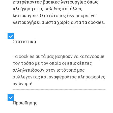
επιτρέποντας βασικές λειτουργίες όπως
πλοήγηση στις σελίδες και άλλες
λειτουργίες. Ο ιστότοπος δεν μπορεί να
ΑΥΤΟΔΙΟΙΚΗΣΗ - Ραφήνα
λειτουργήσει σωστά χωρίς αυτά τα cookies.
Σκούφος έκα(μ)ψε
Στατιστικά
Ξηντάρα
Τα cookies αυτά μας βοηθούν να κατανοούμε
τον τρόπο με τον οποίο οι επισκέπτες
Share:
αλληλεπιδρούν στον ιστότοπό μας
Dimotisnews | 05/07/2025 - 19:17
συλλέγοντας και αναφέροντας πληροφορίες
ανώνυμα!
▶️ Ακούστε το κείμενο
Προώθησης