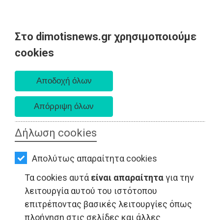
Στο dimotisnews.gr χρησιμοποιούμε
AΡΧΙΚΗ
cookies
Παρασκευή 07 Αυγούστου 2026
ΕΙΔΗΣΕΙΣ
Α. 6:33 πμ - Δ. 8:28 μμ
ΠΟΛΙΤΙΚΗ
ΤΟΠΙΚΗ
ΑΥΤΟΔΙΟΙΚΗΣΗ
Δήλωση cookies
ΟΙΚΟΝΟΜΙΑ
Απολύτως απαραίτητα cookies
ΑΘΛΗΤΙΣΜΟΣ
Τα cookies αυτά
είναι απαραίτητα
για την
ΠΟΛΙΤΙΣΜΟΣ
λειτουργία αυτού του ιστότοπου
επιτρέποντας βασικές λειτουργίες όπως
ΤΟΠΙΚΗ ΑΥΤΟΔΙΟΙΚΗΣΗ - Μαραθώνας
ΣΠΙΤΙ-
πλοήγηση στις σελίδες και άλλες