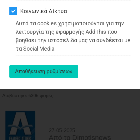
ΑΓΟΡΑΣ
Kοινωνικά Δίκτυα
ΨΙΘΥΡΟΙ
Αυτά τα cookies χρησιμοποιούνται για την
ΑΠΟΣΤΟΛΗ
λειτουργία της εφαρμογής AddThis που
ΑΡΘΡΩΝ
βοηθάει την ιστοσελίδα μας να συνδέεται με
τα Social Media.
Στέλιος Γεραμάνης: «Η ανακοίνωση
του Δήμου Μαραθώνα λέει ΨΕΜΑΤΑ!»
Διαβάστηκε 6306 φορές
27-05-2025
Από τo Dimotisnews