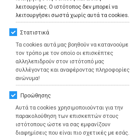
ΚΗΠΟΣ
λειτουργίες. Ο ιστότοπος δεν μπορεί να
λειτουργήσει σωστά χωρίς αυτά τα cookies.
ΥΓΕΙΑ
LIFESTYLE
Στατιστικά
Τα cookies αυτά μας βοηθούν να κατανοούμε
ΤΑΞΙΔΙΑ
τον τρόπο με τον οποίο οι επισκέπτες
ΕΞΟΔΟΣ
αλληλεπιδρούν στον ιστότοπό μας
συλλέγοντας και αναφέροντας πληροφορίες
ΠΕΡΙΒΑΛΛΟΝ
ανώνυμα!
ΚΑΤΟΙΚΙΔΙΟ
Προώθησης
ΑΓΓΕΛΙΕΣ
Αυτά τα cookies χρησιμοποιούνται για την
ΕΦΗΜΕΡΙΔΕΣ
παρακολούθηση των επισκεπτών στους
ιστότοπους ώστε να σας εμφανίζουν
OΔΗΓΟΣ
διαφημίσεις που είναι πιο σχετικές με εσάς.